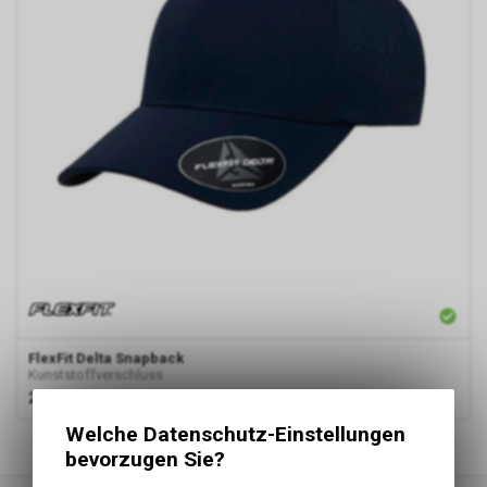
FlexFit
Delta Snapback
Kunststoffverschluss
27.50
CHF
1
von
1
Produkten
Welche Datenschutz-Einstellungen
bevorzugen Sie?