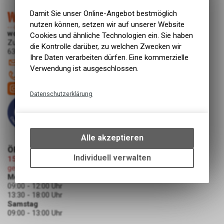
Damit Sie unser Online-Angebot bestmöglich
nutzen können, setzen wir auf unserer Website
work-wear24.shop
Cookies und ähnliche Technologien ein. Sie haben
Zugerstrasse 30
die Kontrolle darüber, zu welchen Zwecken wir
6340 Baar
Ihre Daten verarbeiten dürfen. Eine kommerzielle
shop
@
work-wear24.shop
Verwendung ist ausgeschlossen.
041 544 61 35
Datenschutzerklärung
Technische Funktionen
Wir erfassen und speichern
bestimmte Interaktionen und
Alle akzeptieren
Einstellungen auf Ihrem Gerät,
ÖFFNUNGSZEITEN
um die grundlegenden
Individuell verwalten
15.08.2026 (Mariä Himmelfahrt)
Funktionen unseres Online-
geschlossen
Angebots, wie die Verwendung
Montag - Freitag
09:00 - 12:00 Uhr
des Warenkorbs, zu
13:30 - 18:00 Uhr
ermöglichen. Bitte beachten Sie,
Samstag
dass die gespeicherten Daten
09:00 - 13:00 Uhr
keinerlei Rückschlüsse auf Ihre