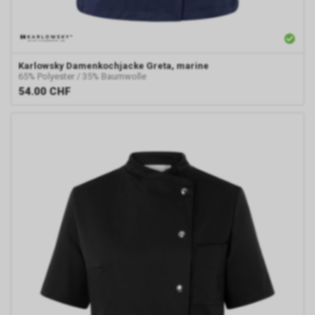
Karlowsky
Damenkochjacke Greta, marine
65% Polyester / 35% Baumwolle
54.00
CHF