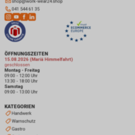
shop
@
work-wear24.shop
Browsers können Sie zudem die
Installation der Cookies
041 544 61 35
verhindern oder einschränken.
Gleichzeitig können Sie bereits
gespeicherte Cookies jederzeit
löschen. Die hierfür
erforderlichen Schritte und
Massnahmen hängen jedoch
von Ihrem konkret genutzten
ÖFFNUNGSZEITEN
15.08.2026 (Mariä Himmelfahrt)
Internet-Browser ab. Bei Fragen
geschlossen
benutzen Sie daher bitte die
Montag - Freitag
Hilfefunktion oder
09:00 - 12:00 Uhr
Dokumentation Ihres Internet-
13:30 - 18:00 Uhr
Browsers oder wenden sich an
Samstag
dessen Hersteller bzw. Support.
09:00 - 13:00 Uhr
Ferner bietet auch Google unter
https://services.google.com/sitestats/de.ht
KATEGORIEN
https://www.google.com/policies/technolog
Handwerk
http://www.google.de/policies/privacy/
Warnschutz
weitergehende Informationen
Gastro
zu diesem Thema und dabei