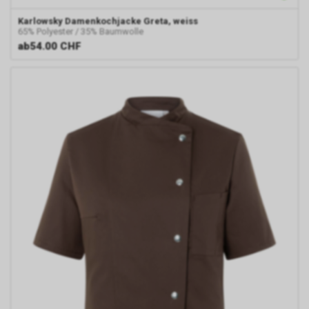
Karlowsky
Damenkochjacke Greta, weiss
65% Polyester / 35% Baumwolle
ab
54.00 CHF