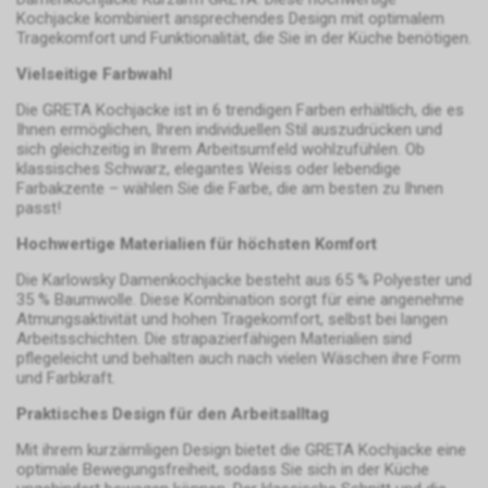
wirtschaftlichen Betrieb unseres
Kochjacke kombiniert ansprechendes Design mit optimalem
Internetauftritts.
Tragekomfort und Funktionalität, die Sie in der Küche benötigen.
Falls Sie auf eine von Google
geschaltete Anzeige klicken,
Vielseitige Farbwahl
speichert das von uns
Die GRETA Kochjacke ist in 6 trendigen Farben erhältlich, die es
eingesetzte Conversion-
Ihnen ermöglichen, Ihren individuellen Stil auszudrücken und
Tracking ein Cookie auf Ihrem
sich gleichzeitig in Ihrem Arbeitsumfeld wohlzufühlen. Ob
Endgerät. Diese sog.
klassisches Schwarz, elegantes Weiss oder lebendige
Conversion-Cookies verlieren
Farbakzente – wählen Sie die Farbe, die am besten zu Ihnen
mit Ablauf von 30 Tagen ihre
passt!
Gültigkeit und dienen im Übrigen
Hochwertige Materialien für höchsten Komfort
nicht Ihrer persönlichen
Identifikation.
Die Karlowsky Damenkochjacke besteht aus 65 % Polyester und
Sofern das Cookie noch gültig
35 % Baumwolle. Diese Kombination sorgt für eine angenehme
Atmungsaktivität und hohen Tragekomfort, selbst bei langen
ist und Sie eine bestimmte Seite
Arbeitsschichten. Die strapazierfähigen Materialien sind
unseres Internetauftritts
pflegeleicht und behalten auch nach vielen Wäschen ihre Form
besuchen, können sowohl wir
und Farbkraft.
als auch Google auswerten,
dass Sie auf eine unserer bei
Praktisches Design für den Arbeitsalltag
Google platzierten Anzeigen
Mit ihrem kurzärmligen Design bietet die GRETA Kochjacke eine
geklickt haben und dass Sie
optimale Bewegungsfreiheit, sodass Sie sich in der Küche
anschliessend auf unseren