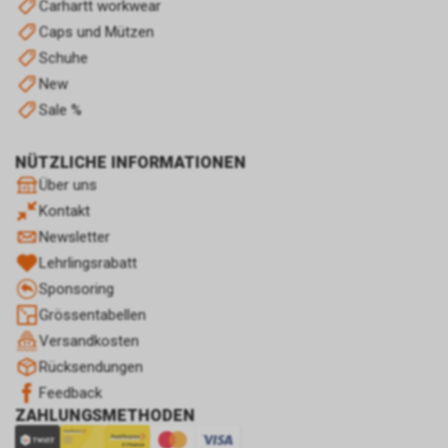
insbesondere zu den
Carhartt workwear
Möglichkeiten der Unterbindung
Caps und Mützen
der Datennutzung an.
Schuhe
Einsatz von Google
New
Remarketing
In unserem Internetauftritt
Sale %
setzen wir die Remarketing-
oder „Ähnliche Zielgruppen“-
NÜTZLICHE INFORMATIONEN
Funktion ein. Es handelt sich
Über uns
hierbei um einen Dienst der
Kontakt
Google Ireland Limited, Gordon
House, Barrow Street, Dublin 4,
Newsletter
Irland, nachfolgend nur „Google“
Lehrlingsrabatt
genannt.
Sponsoring
Wir nutzen diese Funktion, um
Grössentabellen
interessenbezogene,
personalisierte Werbung auf
Versandkosten
Internetseiten Dritter, die
Rücksendungen
ebenfalls an dem Werbe-
Feedback
Netzwerk von Google
ZAHLUNGSMETHODEN
teilnehmen, zu schalten.
Im Falle einer von Ihnen erteilten