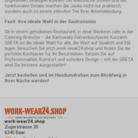
ungehindert bewegen können. Der klassische Schnitt und die
Internetauftritt weitergeleitet
funktionalen Details machen die Jacke nicht nur praktisch,
worden sind.
sondern auch zu einem stilvollen Teil Ihrer Arbeitskleidung.
Durch die so eingeholten
Fazit: Ihre ideale Wahl in der Gastronomie
Informationen erstellt Google
uns eine Statistik über den
Ob in einem gehobenen Restaurant, in einer Bäckerei oder in der
Besuch unseres
Catering-Branche – die Karlowsky Damenkochjacke Kurzarm
GRETA ist die ideale Wahl für alle, die Wert auf Qualität und Stil
Internetauftritts. Zudem
legen. Besuchen Sie jetzt work-wear24.shop und finden Sie die
erhalten wir hierdurch
perfekte Kochjacke für Ihr Berufsleben. Setzen Sie auf
Informationen über die Anzahl
Professionalität, Komfort und schickes Design – mit der GRETA
der Nutzer, die auf unsere
sind Sie bestens ausgestattet!
Anzeige(n) geklickt haben sowie
Jetzt bestellen und im Handumdrehen zum Blickfang in
über die anschliessend
Ihrer Küche werden!
aufgerufenen Seiten unseres
Internetauftritts. Weder wir
noch Dritte, die ebenfalls
Google-AdWords einsetzten,
werden hierdurch allerdings in
die Lage versetzt, Sie auf
diesem Wege zu identifizieren.
work-wear24.shop
Zugerstrasse 30
Durch die entsprechenden
6340 Baar
Einstellungen Ihres Internet-