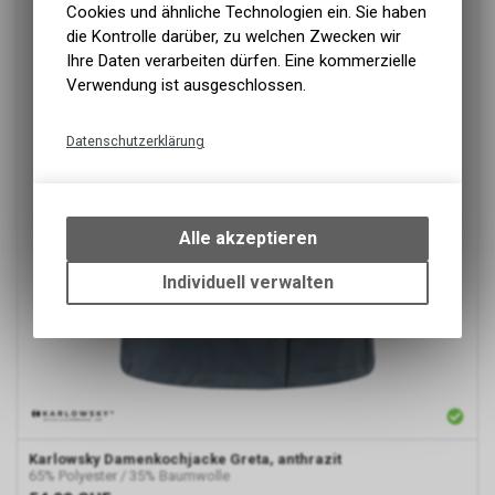
Cookies und ähnliche Technologien ein. Sie haben
die Kontrolle darüber, zu welchen Zwecken wir
Ihre Daten verarbeiten dürfen. Eine kommerzielle
Verwendung ist ausgeschlossen.
Datenschutzerklärung
Technische Funktionen
Wir erfassen und speichern
bestimmte Interaktionen und
Alle akzeptieren
Einstellungen auf Ihrem Gerät,
um die grundlegenden
Individuell verwalten
Funktionen unseres Online-
Angebots, wie die Verwendung
des Warenkorbs, zu
ermöglichen. Bitte beachten Sie,
dass die gespeicherten Daten
keinerlei Rückschlüsse auf Ihre
Google Analytics
persönlichen Informationen
Karlowsky
Damenkochjacke Greta, anthrazit
zulassen.
Diese Website benutzt Google
65% Polyester / 35% Baumwolle
Analytics, einen