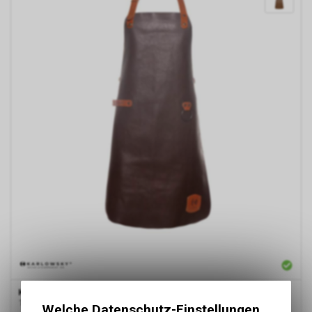
Karlowsky
Leder Latzschürze 60x82
100% Rindsleder
Welche Datenschutz-Einstellungen