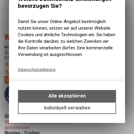
119.00
CHF
bevorzugen Sie?
1
von
1
Produkten
Damit Sie unser Online-Angebot bestmöglich
nutzen können, setzen wir auf unserer Website
Cookies und ähnliche Technologien ein. Sie haben
die Kontrolle darüber, zu welchen Zwecken wir
work-wear24.shop
Ihre Daten verarbeiten dürfen. Eine kommerzielle
Zugerstrasse 30
Verwendung ist ausgeschlossen.
6340 Baar
shop
@
work-wear24.shop
Datenschutzerklärung
041 544 61 35
Technische Funktionen
Wir erfassen und speichern
bestimmte Interaktionen und
Alle akzeptieren
Einstellungen auf Ihrem Gerät,
um die grundlegenden
Individuell verwalten
Funktionen unseres Online-
ÖFFNUNGSZEITEN
Angebots, wie die Verwendung
15.08.2026 (Mariä Himmelfahrt)
des Warenkorbs, zu
geschlossen
ermöglichen. Bitte beachten Sie,
Montag - Freitag