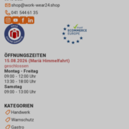
Tracking zur zielgerichteten
shop
@
work-wear24.shop
Bewerbung unseres Angebots.
Im Falle einer von Ihnen erteilten
041 544 61 35
Einwilligung für diese
Verarbeitung ist
Rechtsgrundlage Art. 6 Abs. 1 lit.
a DSGVO. Rechtsgrundlage kann
auch Art. 6 Abs. 1 lit. f DSGVO
sein. Unser berechtigtes
Interesse liegt in der Analyse,
ÖFFNUNGSZEITEN
15.08.2026 (Mariä Himmelfahrt)
Optimierung und dem
geschlossen
wirtschaftlichen Betrieb unseres
Montag - Freitag
Internetauftritts.
09:00 - 12:00 Uhr
Falls Sie auf eine von Google
13:30 - 18:00 Uhr
geschaltete Anzeige klicken,
Samstag
speichert das von uns
09:00 - 13:00 Uhr
eingesetzte Conversion-
Tracking ein Cookie auf Ihrem
KATEGORIEN
Endgerät. Diese sog.
Handwerk
Conversion-Cookies verlieren
Warnschutz
mit Ablauf von 30 Tagen ihre
Gastro
Gültigkeit und dienen im Übrigen