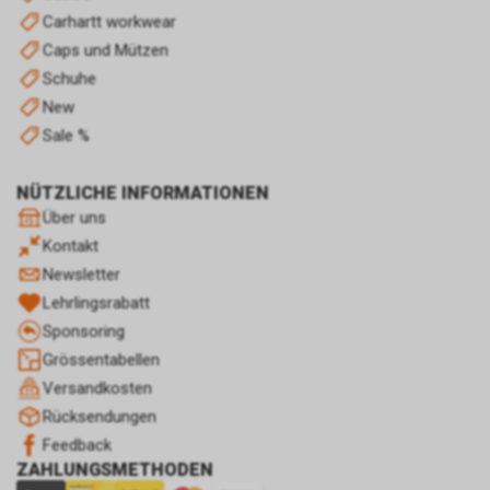
nicht Ihrer persönlichen
Carhartt workwear
Identifikation.
Caps und Mützen
Sofern das Cookie noch gültig
Schuhe
ist und Sie eine bestimmte Seite
New
unseres Internetauftritts
besuchen, können sowohl wir
Sale %
als auch Google auswerten,
dass Sie auf eine unserer bei
NÜTZLICHE INFORMATIONEN
Google platzierten Anzeigen
Über uns
geklickt haben und dass Sie
Kontakt
anschliessend auf unseren
Internetauftritt weitergeleitet
Newsletter
worden sind.
Lehrlingsrabatt
Durch die so eingeholten
Sponsoring
Informationen erstellt Google
Grössentabellen
uns eine Statistik über den
Besuch unseres
Versandkosten
Internetauftritts. Zudem
Rücksendungen
erhalten wir hierdurch
Feedback
Informationen über die Anzahl
ZAHLUNGSMETHODEN
der Nutzer, die auf unsere