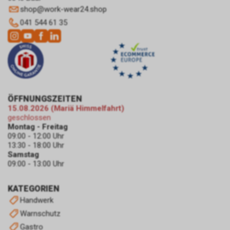
Tracking zur zielgerichteten
shop
@
work-wear24.shop
Bewerbung unseres Angebots.
Im Falle einer von Ihnen erteilten
041 544 61 35
Einwilligung für diese
Verarbeitung ist
Rechtsgrundlage Art. 6 Abs. 1 lit.
a DSGVO. Rechtsgrundlage kann
auch Art. 6 Abs. 1 lit. f DSGVO
sein. Unser berechtigtes
Interesse liegt in der Analyse,
ÖFFNUNGSZEITEN
15.08.2026 (Mariä Himmelfahrt)
Optimierung und dem
geschlossen
wirtschaftlichen Betrieb unseres
Montag - Freitag
Internetauftritts.
09:00 - 12:00 Uhr
Falls Sie auf eine von Google
13:30 - 18:00 Uhr
geschaltete Anzeige klicken,
Samstag
speichert das von uns
09:00 - 13:00 Uhr
eingesetzte Conversion-
Tracking ein Cookie auf Ihrem
KATEGORIEN
Endgerät. Diese sog.
Handwerk
Conversion-Cookies verlieren
Warnschutz
mit Ablauf von 30 Tagen ihre
Gastro
Gültigkeit und dienen im Übrigen