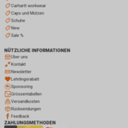
nicht Ihrer persönlichen
Carhartt workwear
Identifikation.
Caps und Mützen
Sofern das Cookie noch gültig
Schuhe
ist und Sie eine bestimmte Seite
New
unseres Internetauftritts
besuchen, können sowohl wir
Sale %
als auch Google auswerten,
dass Sie auf eine unserer bei
NÜTZLICHE INFORMATIONEN
Google platzierten Anzeigen
Über uns
geklickt haben und dass Sie
Kontakt
anschliessend auf unseren
Internetauftritt weitergeleitet
Newsletter
worden sind.
Lehrlingsrabatt
Durch die so eingeholten
Sponsoring
Informationen erstellt Google
Grössentabellen
uns eine Statistik über den
Besuch unseres
Versandkosten
Internetauftritts. Zudem
Rücksendungen
erhalten wir hierdurch
Feedback
Informationen über die Anzahl
ZAHLUNGSMETHODEN
der Nutzer, die auf unsere