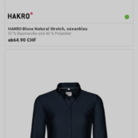
HAKRO
Bluse Natural Stretch, ozeanblau
57 % Baumwolle und 43 % Polyester
ab
64.90 CHF