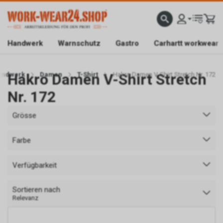
ATISLIEFERUNG AB CHF 200.-
FACHGESCHÄFT IN BAAR/ZG
SICHER EINKAUFEN DAN
Handwerk
Warnschutz
Gastro
Carhartt workwear
andwerk
Hakro Damen V-Shirt Stretch
Damen
T-Shirt
Hakro Damen V-Shirt Stretch Nr. 172
Nr. 172
Grösse
Farbe
Verfügbarkeit
Sortieren nach
Relevanz