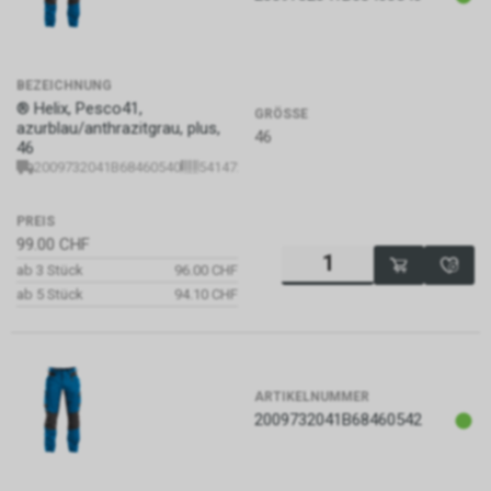
BEZEICHNUNG
® Helix, Pesco41,
GRÖSSE
azurblau/anthrazitgrau, plus,
46
46
2009732041B68460540
5414729150307
PREIS
99.00
CHF
ab 3 Stück
96.00 CHF
ab 5 Stück
94.10 CHF
ARTIKELNUMMER
2009732041B68460542