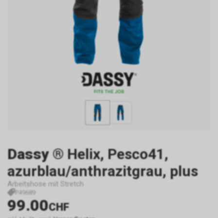
Dassy
® Helix, Pesco41,
azurblau/anthrazitgrau, plus
Arbeitshose mit Stretch
P49689
99.00
CHF