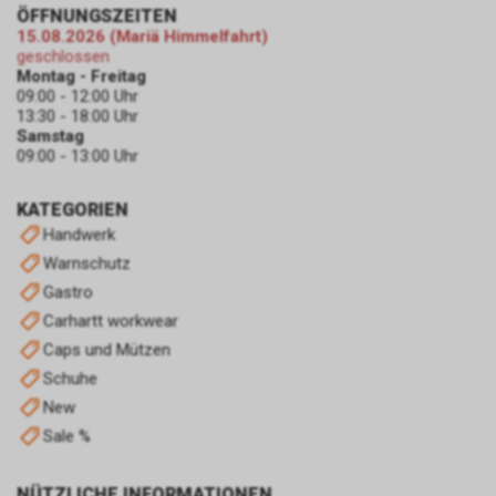
Remarketing
ÖFFNUNGSZEITEN
In unserem Internetauftritt
15.08.2026 (Mariä Himmelfahrt)
setzen wir die Remarketing-
geschlossen
oder „Ähnliche Zielgruppen“-
Montag - Freitag
09:00 - 12:00 Uhr
Funktion ein. Es handelt sich
13:30 - 18:00 Uhr
hierbei um einen Dienst der
Samstag
Google Ireland Limited, Gordon
09:00 - 13:00 Uhr
House, Barrow Street, Dublin 4,
Irland, nachfolgend nur „Google“
KATEGORIEN
genannt.
Handwerk
Wir nutzen diese Funktion, um
interessenbezogene,
Warnschutz
personalisierte Werbung auf
Gastro
Internetseiten Dritter, die
Carhartt workwear
ebenfalls an dem Werbe-
Caps und Mützen
Netzwerk von Google
teilnehmen, zu schalten.
Schuhe
Im Falle einer von Ihnen erteilten
New
Einwilligung für diese
Sale %
Verarbeitung ist
Rechtsgrundlage Art. 6 Abs. 1 lit.
a DSGVO. Rechtsgrundlage kann
NÜTZLICHE INFORMATIONEN