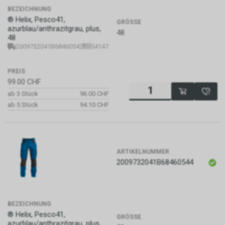
BEZEICHNUNG
® Helix, Pesco41,
GRÖSSE
azurblau/anthrazitgrau, plus,
48
48
2009732041B68460542
5414729150314
PREIS
99.00
CHF
ab 3 Stück
96.00 CHF
ab 5 Stück
94.10 CHF
ARTIKELNUMMER
2009732041B68460544
BEZEICHNUNG
® Helix, Pesco41,
GRÖSSE
azurblau/anthrazitgrau, plus,