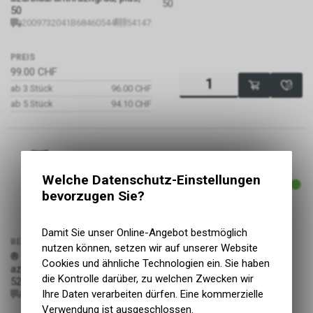
50
50
2009732041B68460544
5414729150321
PREIS
99.00
CHF
ab 3 Stück
96.00 CHF
ab 5 Stück
94.10 CHF
ARTIKELNUMMER
Welche Datenschutz-Einstellungen
2009732041B68460546
bevorzugen Sie?
Damit Sie unser Online-Angebot bestmöglich
BEZEICHNUNG
nutzen können, setzen wir auf unserer Website
® Helix, Pesco41,
GRÖSSE
Cookies und ähnliche Technologien ein. Sie haben
azurblau/anthrazitgrau, plus,
52
die Kontrolle darüber, zu welchen Zwecken wir
52
Ihre Daten verarbeiten dürfen. Eine kommerzielle
2009732041B68460546
5414729150338
Verwendung ist ausgeschlossen.