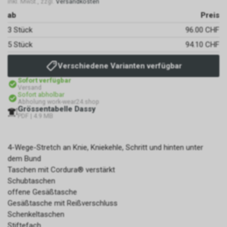
inkl. MwSt., zzgl.
Versandkosten
ab
Preis
3 Stück
96.00 CHF
5 Stück
94.10 CHF
Verschiedene Varianten verfügbar
Sofort verfügbar
Versand
Sofort abholbar
Abholung work-wear24.shop
Grössentabelle Dassy
PDF | 4.9 MB
4-Wege-Stretch an Knie, Kniekehle, Schritt und hinten unter
dem Bund
Taschen mit Cordura® verstärkt
Schubtaschen
offene Gesäßtasche
Gesäßtasche mit Reißverschluss
Schenkeltaschen
Stiftefach