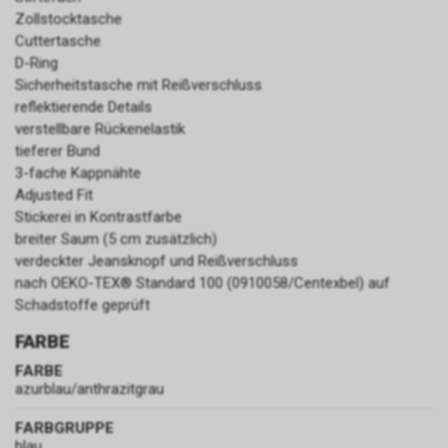
Zollstocktasche
Cuttertasche
D-Ring
Sicherheitstasche mit Reißverschluss
reflektierende Details
verstellbare Rückenelastik
tieferer Bund
3-fache Kappnähte
Adjusted Fit
Stickerei in Kontrastfarbe
breiter Saum (5 cm zusätzlich)
verdeckter Jeansknopf und Reißverschluss
nach OEKO-TEX® Standard 100 (0910058/Centexbel) auf
Schadstoffe geprüft
FARBE
FARBE
azurblau/anthrazitgrau
FARBGRUPPE
blau