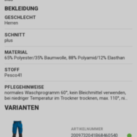
BEKLEIDUNG
GESCHLECHT
Herren
SCHNITT
plus
MATERIAL
65% Polyester/35% Baumwolle, 88% Polyamid/12% Elasthan
STOFF
Pesco41
PFLEGEHINWEISE
normales Waschprogramm 60°, kein Bleichmittel verwenden,
bei niedriger Temperatur im Trockner trocknen, max. 110°, ni...
VARIANTEN
ARTIKELNUMMER
2009732041B68460540