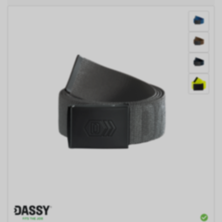
uns eine Statistik über den
Besuch unseres
Internetauftritts. Zudem
erhalten wir hierdurch
Informationen über die Anzahl
der Nutzer, die auf unsere
Anzeige(n) geklickt haben sowie
über die anschliessend
aufgerufenen Seiten unseres
Internetauftritts. Weder wir
noch Dritte, die ebenfalls
Google-AdWords einsetzten,
werden hierdurch allerdings in
die Lage versetzt, Sie auf
diesem Wege zu identifizieren.
Durch die entsprechenden
Einstellungen Ihres Internet-
Browsers können Sie zudem die
Installation der Cookies
verhindern oder einschränken.
Gleichzeitig können Sie bereits