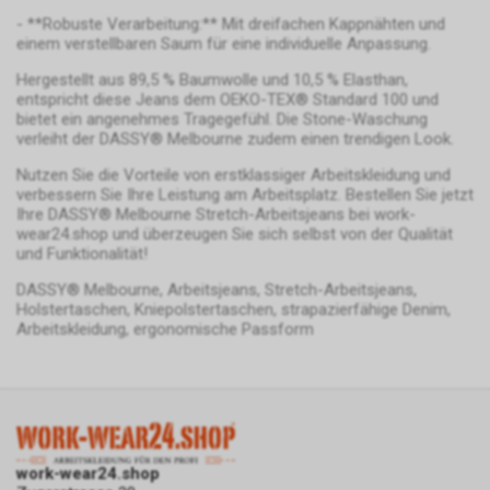
Benutzung dieser Website
ermöglicht es uns, sogenannte
- **Robuste Verarbeitung:** Mit dreifachen Kappnähten und
werden in der Regel an einen
einem verstellbaren Saum für eine individuelle Anpassung.
Website-Tags über eine zentrale
Server von Google in den USA
Benutzeroberfläche zu
Hergestellt aus 89,5 % Baumwolle und 10,5 % Elasthan,
übertragen und dort
verwalten. Dadurch können wir
entspricht diese Jeans dem OEKO-TEX® Standard 100 und
gespeichert.
beispielsweise Google Analytics
bietet ein angenehmes Tragegefühl. Die Stone-Waschung
und andere Google-Marketing-
verleiht der DASSY® Melbourne zudem einen trendigen Look.
Dienste in unsere Online-
Nutzen Sie die Vorteile von erstklassiger Arbeitskleidung und
Präsenz integrieren. Der Tag
verbessern Sie Ihre Leistung am Arbeitsplatz. Bestellen Sie jetzt
Manager selbst, der für die
Ihre DASSY® Melbourne Stretch-Arbeitsjeans bei work-
Google AdWords
Implementierung der Tags
wear24.shop und überzeugen Sie sich selbst von der Qualität
zuständig ist, verarbeitet keine
In unserem Internetauftritt
und Funktionalität!
personenbezogenen Daten der
setzen wir die Werbe-
DASSY® Melbourne, Arbeitsjeans, Stretch-Arbeitsjeans,
Nutzer. Für Informationen zur
Komponente Google AdWords
Holstertaschen, Kniepolstertaschen, strapazierfähige Denim,
Verarbeitung
und dabei das sog. Conversion-
Arbeitskleidung, ergonomische Passform
personenbezogener Daten der
Tracking ein. Es handelt sich
Nutzer verweisen wir auf die
hierbei um einen Dienst der
entsprechenden Hinweise zu
Google Ireland Limited, Gordon
den Google-Diensten.
House, Barrow Street, Dublin 4,
Nutzungsrichtlinien:
Irland, nachfolgend nur „Google“
https://www.google.com/intl/de/tagmanage
genannt.
work-wear24.shop
policy.html.
Wir nutzen das Conversion-