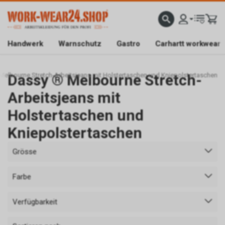
ATISLIEFERUNG AB CHF 200.-
FACHGESCHÄFT IN BAAR/ZG
SICHER EINKAUFEN DAN
Handwerk
Warnschutz
Gastro
Carhartt workwear
elbourne Stretch-Arbeitsjeans mit Holstertaschen und Kniepolstertaschen
Dassy ® Melbourne Stretch-
Arbeitsjeans mit
Holstertaschen und
Kniepolstertaschen
Grösse
Farbe
Verfügbarkeit