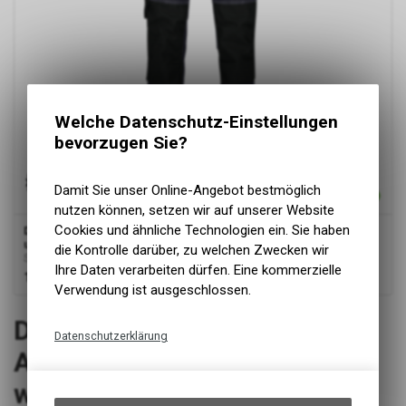
Welche Datenschutz-Einstellungen
bevorzugen Sie?
Damit Sie unser Online-Angebot bestmöglich
nutzen können, setzen wir auf unserer Website
Cookies und ähnliche Technologien ein. Sie haben
Dassy
® Melbourne, Stretch-Arbeitsjeans mit Holstertaschen
und Kniepolstertaschen, Jeansblau/schwarz, Plus
die Kontrolle darüber, zu welchen Zwecken wir
Stretch-Arbeitsjeans mit Holstertaschen und Kniepolstertaschen
Ihre Daten verarbeiten dürfen. Eine kommerzielle
114.00
CHF
Verwendung ist ausgeschlossen.
3
von
3
Produkten
DASSY® Melbourne Stretch-
Datenschutzerklärung
Arbeitsjeans bei work-
Technische Funktionen
wear24.shop
Wir erfassen und speichern