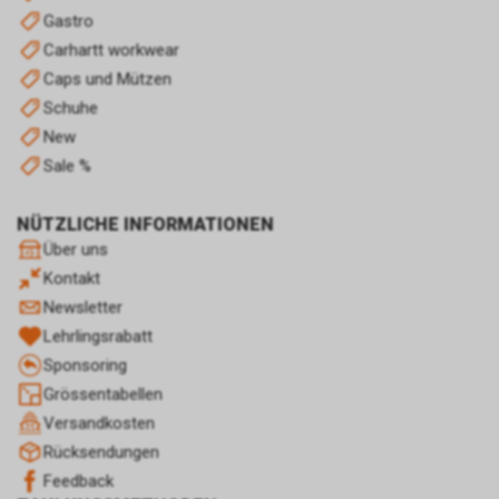
Gültigkeit und dienen im Übrigen
Gastro
nicht Ihrer persönlichen
Carhartt workwear
Identifikation.
Sofern das Cookie noch gültig
Caps und Mützen
ist und Sie eine bestimmte Seite
Schuhe
unseres Internetauftritts
New
besuchen, können sowohl wir
Sale %
als auch Google auswerten,
dass Sie auf eine unserer bei
Google platzierten Anzeigen
NÜTZLICHE INFORMATIONEN
geklickt haben und dass Sie
Über uns
anschliessend auf unseren
Kontakt
Internetauftritt weitergeleitet
Newsletter
worden sind.
Durch die so eingeholten
Lehrlingsrabatt
Informationen erstellt Google
Sponsoring
uns eine Statistik über den
Grössentabellen
Besuch unseres
Versandkosten
Internetauftritts. Zudem
erhalten wir hierdurch
Rücksendungen
Informationen über die Anzahl
Feedback
der Nutzer, die auf unsere