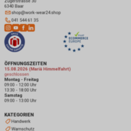
Zugerstrasse 30
Tracking zur zielgerichteten
6340 Baar
Bewerbung unseres Angebots.
shop
@
work-wear24.shop
Im Falle einer von Ihnen erteilten
041 544 61 35
Einwilligung für diese
Verarbeitung ist
Rechtsgrundlage Art. 6 Abs. 1 lit.
a DSGVO. Rechtsgrundlage kann
auch Art. 6 Abs. 1 lit. f DSGVO
sein. Unser berechtigtes
Interesse liegt in der Analyse,
ÖFFNUNGSZEITEN
Optimierung und dem
15.08.2026 (Mariä Himmelfahrt)
wirtschaftlichen Betrieb unseres
geschlossen
Internetauftritts.
Montag - Freitag
Falls Sie auf eine von Google
09:00 - 12:00 Uhr
geschaltete Anzeige klicken,
13:30 - 18:00 Uhr
Samstag
speichert das von uns
09:00 - 13:00 Uhr
eingesetzte Conversion-
Tracking ein Cookie auf Ihrem
Endgerät. Diese sog.
KATEGORIEN
Conversion-Cookies verlieren
Handwerk
mit Ablauf von 30 Tagen ihre
Warnschutz