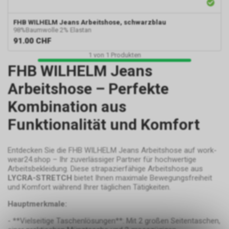
FHB
WILHELM Jeans Arbeitshose, schwarzblau
98%Baumwolle 2% Elastan
91.00
CHF
1
von
1
Produkten
FHB WILHELM Jeans
Arbeitshose – Perfekte
Kombination aus
Funktionalität und Komfort
Entdecken Sie die FHB WILHELM Jeans Arbeitshose auf work-
wear24.shop – Ihr zuverlässiger Partner für hochwertige
Arbeitsbekleidung. Diese strapazierfähige Arbeitshose aus
LYCRA-STRETCH
bietet Ihnen maximale Bewegungsfreiheit
und Komfort während Ihrer täglichen Tätigkeiten.
Hauptmerkmale:
- **Vielseitige Taschenlösungen**: Mit 2 großen Seitentaschen,