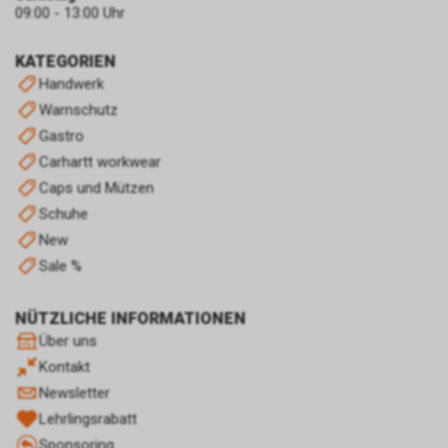
Endgerät. Diese sog.
09:00 - 13:00 Uhr
Conversion-Cookies verlieren
mit Ablauf von 30 Tagen ihre
KATEGORIEN
Gültigkeit und dienen im Übrigen
Handwerk
nicht Ihrer persönlichen
Identifikation.
Warnschutz
Sofern das Cookie noch gültig
Gastro
ist und Sie eine bestimmte Seite
Carhartt workwear
unseres Internetauftritts
Caps und Mützen
besuchen, können sowohl wir
als auch Google auswerten,
Schuhe
dass Sie auf eine unserer bei
New
Google platzierten Anzeigen
Sale %
geklickt haben und dass Sie
anschliessend auf unseren
Internetauftritt weitergeleitet
NÜTZLICHE INFORMATIONEN
worden sind.
Über uns
Durch die so eingeholten
Kontakt
Informationen erstellt Google
Newsletter
uns eine Statistik über den
Lehrlingsrabatt
Besuch unseres
Internetauftritts. Zudem
Sponsoring