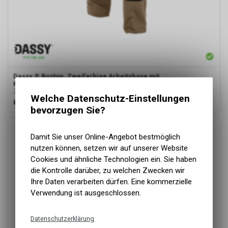
Dassy
® Boston, Zweifarbige Arbeitshose mit
Kniepolstertaschen, Khaki/schwarz, Standard
Zweifarbige Arbeitshose mit Kniepolstertaschen
Welche Datenschutz-Einstellungen
61.00
CHF
bevorzugen Sie?
Damit Sie unser Online-Angebot bestmöglich
nutzen können, setzen wir auf unserer Website
Cookies und ähnliche Technologien ein. Sie haben
die Kontrolle darüber, zu welchen Zwecken wir
Ihre Daten verarbeiten dürfen. Eine kommerzielle
Verwendung ist ausgeschlossen.
Datenschutzerklärung