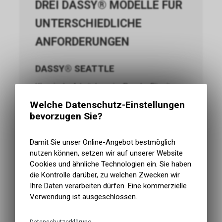
DREI DASSY® MODELLE FÜR
UNTERSCHIEDLICHE
ANFORDERUNGEN
DASSY® SEATTLE
Klassische Arbeitshose im Regular Fit mit
verstaubaren CORDURA®-Nageltaschen,
Welche Datenschutz-Einstellungen
Kniepolstertaschen, Hammerschlaufe und
bevorzugen Sie?
umfangreicher Werkzeugausstattung.
DASSY® MAGNETIC
Damit Sie unser Online-Angebot bestmöglich
nutzen können, setzen wir auf unserer Website
Körpernähere D-FX-Flex-Arbeitshose mit
Cookies und ähnliche Technologien ein. Sie haben
wasserabweisendem mechanischem Stretch,
die Kontrolle darüber, zu welchen Zwecken wir
CORDURA®-Nageltaschen und zahlreichen
Ihre Daten verarbeiten dürfen. Eine kommerzielle
modernen Funktionstaschen.
Verwendung ist ausgeschlossen.
DASSY® FLUX
Funktionelles Stretch-Modell mit 4-Wege-
Datenschutzerklärung