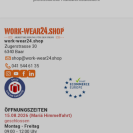
Internetauftritts. Zudem
erhalten wir hierdurch
Informationen über die Anzahl
der Nutzer, die auf unsere
Anzeige(n) geklickt haben sowie
über die anschliessend
work-wear24.shop
aufgerufenen Seiten unseres
Zugerstrasse 30
Internetauftritts. Weder wir
6340 Baar
noch Dritte, die ebenfalls
shop
@
work-wear24.shop
Google-AdWords einsetzten,
041 544 61 35
werden hierdurch allerdings in
die Lage versetzt, Sie auf
diesem Wege zu identifizieren.
Durch die entsprechenden
Einstellungen Ihres Internet-
Browsers können Sie zudem die
Installation der Cookies
ÖFFNUNGSZEITEN
verhindern oder einschränken.
15.08.2026 (Mariä Himmelfahrt)
Gleichzeitig können Sie bereits
geschlossen
gespeicherte Cookies jederzeit
Montag - Freitag
löschen. Die hierfür
09:00 - 12:00 Uhr