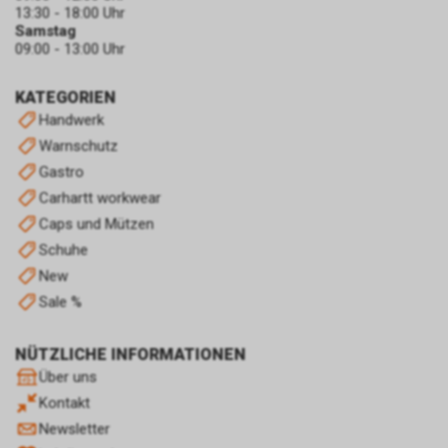
erforderlichen Schritte und
13:30 - 18:00 Uhr
Massnahmen hängen jedoch
Samstag
von Ihrem konkret genutzten
09:00 - 13:00 Uhr
Internet-Browser ab. Bei Fragen
benutzen Sie daher bitte die
KATEGORIEN
Hilfefunktion oder
Handwerk
Dokumentation Ihres Internet-
Warnschutz
Browsers oder wenden sich an
Gastro
dessen Hersteller bzw. Support.
Ferner bietet auch Google unter
Carhartt workwear
https://services.google.com/sitestats/de.ht
Caps und Mützen
https://www.google.com/policies/technolog
Schuhe
http://www.google.de/policies/privacy/
New
weitergehende Informationen
zu diesem Thema und dabei
Sale %
insbesondere zu den
Möglichkeiten der Unterbindung
NÜTZLICHE INFORMATIONEN
der Datennutzung an.
Über uns
Einsatz von Google
Kontakt
Remarketing
In unserem Internetauftritt
Newsletter
setzen wir die Remarketing-