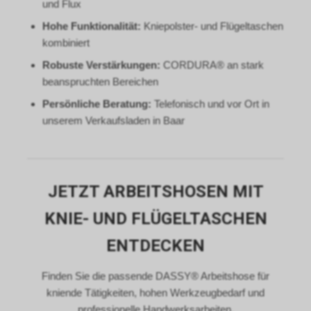
und Flux
Endgerät. Diese sog.
Hohe Funktionalität:
Kniepolster- und Flügeltaschen
Conversion-Cookies verlieren
kombiniert
mit Ablauf von 30 Tagen ihre
Gültigkeit und dienen im Übrigen
Robuste Verstärkungen:
CORDURA® an stark
nicht Ihrer persönlichen
beanspruchten Bereichen
Identifikation.
Sofern das Cookie noch gültig
Persönliche Beratung:
Telefonisch und vor Ort in
ist und Sie eine bestimmte Seite
unserem Verkaufsladen in Baar
unseres Internetauftritts
besuchen, können sowohl wir
als auch Google auswerten,
dass Sie auf eine unserer bei
JETZT ARBEITSHOSEN MIT
Google platzierten Anzeigen
geklickt haben und dass Sie
KNIE- UND FLÜGELTASCHEN
anschliessend auf unseren
Internetauftritt weitergeleitet
ENTDECKEN
worden sind.
Durch die so eingeholten
Finden Sie die passende DASSY® Arbeitshose für
Informationen erstellt Google
uns eine Statistik über den
kniende Tätigkeiten, hohen Werkzeugbedarf und
Besuch unseres
professionelle Handwerksarbeiten.