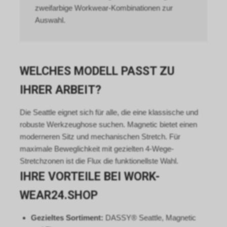
den Google-Diensten.
House, Barrow Street, Dublin 4,
zweifarbige Workwear-Kombinationen zur
Nutzungsrichtlinien:
Irland, nachfolgend nur „Google“
Auswahl.
https://www.google.com/intl/de/tagmanage
genannt.
policy.html.
Wir nutzen das Conversion-
Tracking zur zielgerichteten
Bewerbung unseres Angebots.
Im Falle einer von Ihnen erteilten
WELCHES MODELL PASST ZU
Einwilligung für diese
IHRER ARBEIT?
Verarbeitung ist
Rechtsgrundlage Art. 6 Abs. 1 lit.
a DSGVO. Rechtsgrundlage kann
Die Seattle eignet sich für alle, die eine klassische und
auch Art. 6 Abs. 1 lit. f DSGVO
robuste Werkzeughose suchen. Magnetic bietet einen
sein. Unser berechtigtes
moderneren Sitz und mechanischen Stretch. Für
Interesse liegt in der Analyse,
maximale Beweglichkeit mit gezielten 4-Wege-
Optimierung und dem
Stretchzonen ist die Flux die funktionellste Wahl.
wirtschaftlichen Betrieb unseres
Internetauftritts.
IHRE VORTEILE BEI WORK-
Falls Sie auf eine von Google
WEAR24.SHOP
geschaltete Anzeige klicken,
speichert das von uns
eingesetzte Conversion-
Gezieltes Sortiment:
DASSY® Seattle, Magnetic
Tracking ein Cookie auf Ihrem