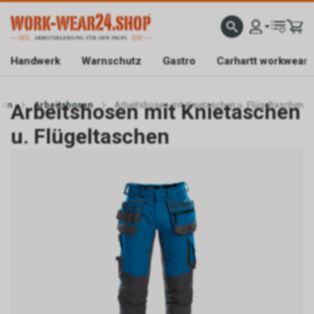
ATISLIEFERUNG AB CHF 200.-
FACHGESCHÄFT IN BAAR/ZG
SICHER EINKAUFEN DAN
Handwerk
Warnschutz
Gastro
Carhartt workwear
ren
Arbeitshosen mit Knietaschen
Arbeitshosen
Arbeitshosen mit Knietaschen u. Flügeltaschen
u. Flügeltaschen