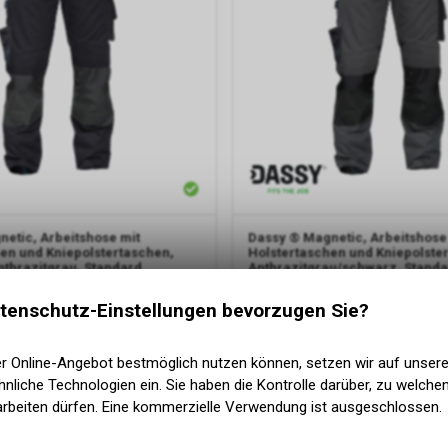
etic, Arbeitshose mit
Dassy
® Magnetic, Arbeitshose
en und Kniepolstertaschen,
Holstertaschen und Kniepolste
thrazitgrau, Standard
Anthrazitgrau/schwarz, Standa
it Holstertaschen und
Arbeitshose mit Holstertaschen u
schen
Kniepolstertaschen
tenschutz-Einstellungen bevorzugen Sie?
F
115.00
CHF
er Online-Angebot bestmöglich nutzen können, setzen wir auf unser
nliche Technologien ein. Sie haben die Kontrolle darüber, zu welch
arbeiten dürfen. Eine kommerzielle Verwendung ist ausgeschlossen.