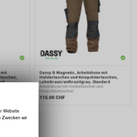
 mit
Dassy
® Magnetic, Arbeitshose mit
rtaschen,
Holstertaschen und Kniepolstertaschen,
rd
Lehmbraun/anthrazitgrau, Standard
nd
Arbeitshose mit Holstertaschen und
Kniepolstertaschen
115.00
CHF
er Website
en Zwecken wir