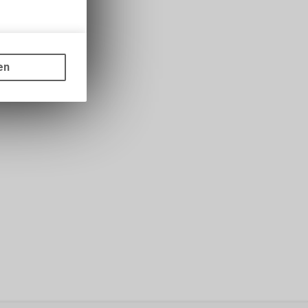
gen auf
ots, wie die
en
ass die
nformationen
er Google
ien, die auf
tzung der
formationen
rver von
gs über eine
pielsweise