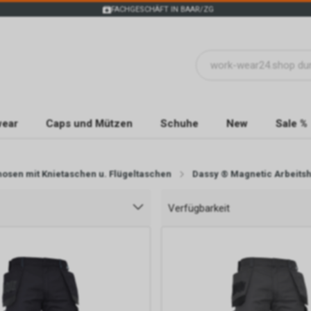
FACHGESCHÄFT IN BAAR/ZG
wear
Caps und Mützen
Schuhe
New
Sale %
hosen mit Knietaschen u. Flügeltaschen
Dassy ® Magnetic Arbeits
Verfügbarkeit