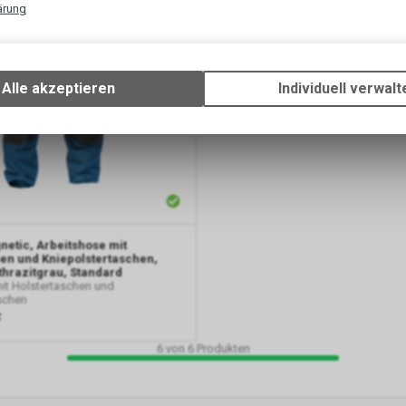
ärung
Technische Funktionen
Wir erfassen und speichern bestimmte Interaktionen und Einstellun
Ihrem Gerät, um die grundlegenden Funktionen unseres Online-Angeb
Alle akzeptieren
Individuell verwalt
Verwendung des Warenkorbs, zu ermöglichen. Bitte beachten Sie, d
gespeicherten Daten keinerlei Rückschlüsse auf Ihre persönlichen I
zulassen.
Google Analytics
Diese Website benutzt Google Analytics, einen Webanalysedienst d
Inc. ("Google"). Google Analytics verwendet sog. "Cookies", Textdate
etic, Arbeitshose mit
Ihrem Computer gespeichert werden und die eine Analyse der Benu
en und Kniepolstertaschen,
Website durch Sie ermöglichen. Die durch den Cookie erzeugten In
hrazitgrau, Standard
über Ihre Benutzung dieser Website werden in der Regel an einen Se
it Holstertaschen und
schen
Google in den USA übertragen und dort gespeichert.
F
6
von
6
Produkten
Google Tag Manager
Der Google Tag Manager ermöglicht es uns, sogenannte Website-Ta
zentrale Benutzeroberfläche zu verwalten. Dadurch können wir beis