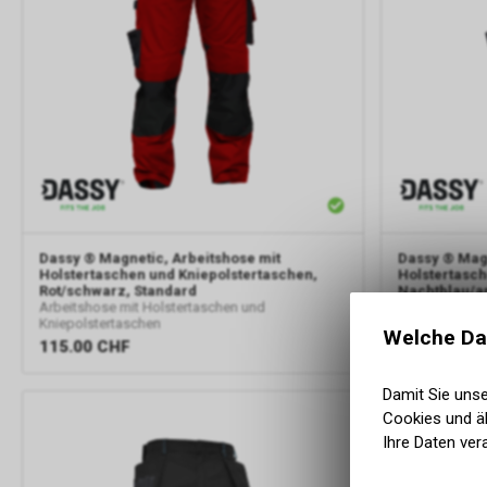
Dassy
® Magnetic, Arbeitshose mit
Dassy
® Magn
Holstertaschen und Kniepolstertaschen,
Holstertasch
Rot/schwarz, Standard
Nachtblau/an
Arbeitshose mit Holstertaschen und
Arbeitshose m
Kniepolstertaschen
Kniepolsterta
Welche Da
115.00
CHF
115.00
CH
Damit Sie uns
Cookies und äh
Ihre Daten ver