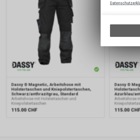
Datenschutzerkl
Dassy
® Magnetic, Arbeitshose mit
Dassy
® Magn
Holstertaschen und Kniepolstertaschen,
Holstertasch
Schwarz/anthrazitgrau, Standard
Azurblau/ant
Arbeitshose mit Holstertaschen und
Arbeitshose m
Kniepolstertaschen
Kniepolsterta
115.00
CHF
115.00
CH