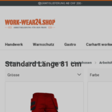
GRATISLIEFERUNG AB CHF 200.-
Handwerk
Warnschutz
Gastro
Carhartt work
Standard Länge 81 cm
Startseite
Handwerk
Herren
Arbeitshosen
Arbeits
Grösse
Farbe