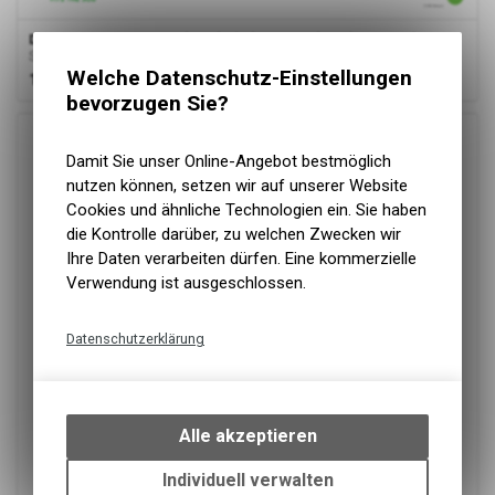
Dassy
® Storax, Stretch-Arbeitshose, Anthrazitgrau, Minus
Stretch-Arbeitshose
Welche Datenschutz-Einstellungen
106.00
CHF
bevorzugen Sie?
Damit Sie unser Online-Angebot bestmöglich
nutzen können, setzen wir auf unserer Website
Cookies und ähnliche Technologien ein. Sie haben
die Kontrolle darüber, zu welchen Zwecken wir
Ihre Daten verarbeiten dürfen. Eine kommerzielle
Verwendung ist ausgeschlossen.
Datenschutzerklärung
Technische Funktionen
Wir erfassen und speichern
bestimmte Interaktionen und
Alle akzeptieren
Einstellungen auf Ihrem Gerät,
um die grundlegenden
Individuell verwalten