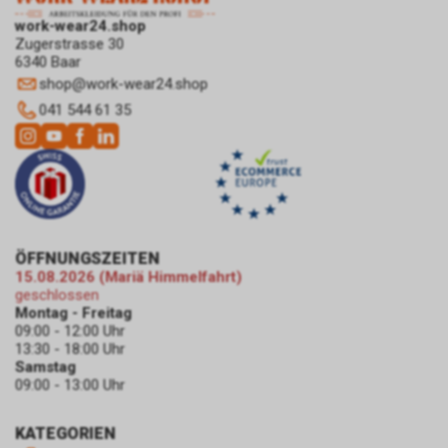
mit Ablauf von 30 Tagen ihre
work-wear24.shop
Gültigkeit und dienen im Übrigen
Zugerstrasse 30
nicht Ihrer persönlichen
6340 Baar
Identifikation.
shop
@
work-wear24.shop
Sofern das Cookie noch gültig
041 544 61 35
ist und Sie eine bestimmte Seite
unseres Internetauftritts
besuchen, können sowohl wir
als auch Google auswerten,
dass Sie auf eine unserer bei
Google platzierten Anzeigen
geklickt haben und dass Sie
ÖFFNUNGSZEITEN
anschliessend auf unseren
15.08.2026 (Mariä Himmelfahrt)
Internetauftritt weitergeleitet
geschlossen
worden sind.
Montag - Freitag
Durch die so eingeholten
09:00 - 12:00 Uhr
Informationen erstellt Google
13:30 - 18:00 Uhr
uns eine Statistik über den
Samstag
Besuch unseres
09:00 - 13:00 Uhr
Internetauftritts. Zudem
erhalten wir hierdurch
KATEGORIEN
Informationen über die Anzahl