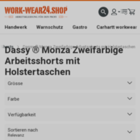
ATISLIEFERUNG AB CHF 200.-
FACHGESCHÄFT IN BAAR/ZG
SICHER EINKAUFEN DAN
Handwerk
Warnschutz
Gastro
Carhartt workwear
 Shorts
Dassy ® Monza Zweifarbige
Dassy ® Monza Zweifarbige Arbeitsshorts mit Holstertaschen
Arbeitsshorts mit
Holstertaschen
Grösse
Farbe
Verfügbarkeit
Sortieren nach
Relevanz