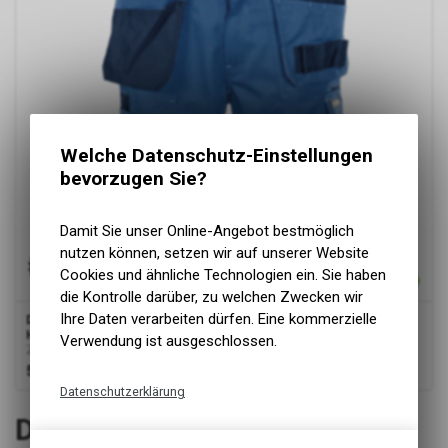
Welche Datenschutz-Einstellungen
bevorzugen Sie?
Damit Sie unser Online-Angebot bestmöglich
nutzen können, setzen wir auf unserer Website
Cookies und ähnliche Technologien ein. Sie haben
die Kontrolle darüber, zu welchen Zwecken wir
Ihre Daten verarbeiten dürfen. Eine kommerzielle
Dassy
® Monza, Zweifarbige Arbeitsshorts mit
Holstertaschen, Kornblau/dunkelblau
Verwendung ist ausgeschlossen.
Zweifarbige Arbeitsshorts mit Holstertaschen
55.00
CHF
Datenschutzerklärung
4
von
4
Produkten
Dassy® Monza Zweifarbige
Technische Funktionen