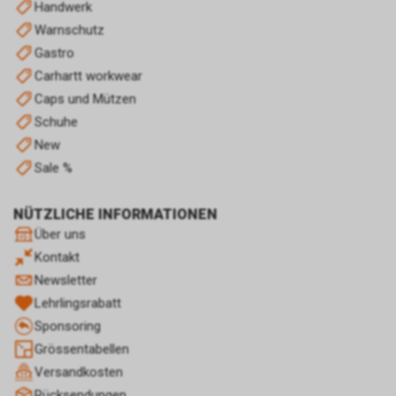
Handwerk
der Nutzer, die auf unsere
Warnschutz
Anzeige(n) geklickt haben sowie
Gastro
über die anschliessend
aufgerufenen Seiten unseres
Carhartt workwear
Internetauftritts. Weder wir
Caps und Mützen
noch Dritte, die ebenfalls
Schuhe
Google-AdWords einsetzten,
New
werden hierdurch allerdings in
die Lage versetzt, Sie auf
Sale %
diesem Wege zu identifizieren.
Durch die entsprechenden
NÜTZLICHE INFORMATIONEN
Einstellungen Ihres Internet-
Über uns
Browsers können Sie zudem die
Kontakt
Installation der Cookies
verhindern oder einschränken.
Newsletter
Gleichzeitig können Sie bereits
Lehrlingsrabatt
gespeicherte Cookies jederzeit
Sponsoring
löschen. Die hierfür
Grössentabellen
erforderlichen Schritte und
Massnahmen hängen jedoch
Versandkosten
von Ihrem konkret genutzten
Rücksendungen