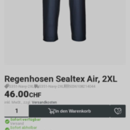
Regenhosen Sealtex Air, 2XL
S351-Navy-2XL
S351-Navy-2XL
5036108214044
46.00
CHF
inkl. MwSt., zzgl.
Versandkosten
In den Warenkorb
Sofort verfügbar
Versand
Sofort abholbar