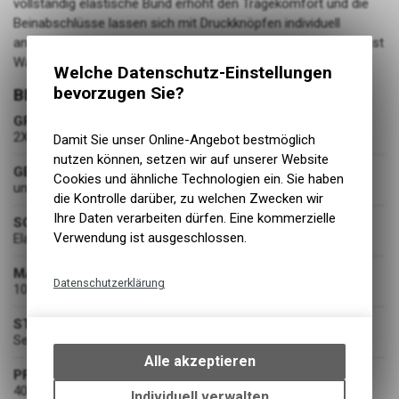
vollständig elastische Bund erhöht den Tragekomfort und die
Beinabschlüsse lassen sich mit Druckknöpfen individuell
anpassen. Die PFAS-freie Texpel™ Splash Eco-Ausrüstung lässt
Wasser von der Gewebeoberfläche abperlen.
Welche Datenschutz-Einstellungen
bevorzugen Sie?
BEKLEIDUNG
GRÖSSE
2XL
Damit Sie unser Online-Angebot bestmöglich
nutzen können, setzen wir auf unserer Website
GESCHLECHT
Cookies und ähnliche Technologien ein. Sie haben
unisex
die Kontrolle darüber, zu welchen Zwecken wir
Ihre Daten verarbeiten dürfen. Eine kommerzielle
SCHNITT
Verwendung ist ausgeschlossen.
Elastischer Bund, verstellbare Säume
MATERIAL
Datenschutzerklärung
100 % Polyester
Technische Funktionen
STOFF
Wir erfassen und speichern
Sealtex™ Air, PU-beschichtet, 180 g/m²
bestimmte Interaktionen und
Alle akzeptieren
Einstellungen auf Ihrem Gerät,
PFLEGEHINWEISE
40 °C Schonwaschgang, nicht bleichen, nicht trocknen,
um die grundlegenden
Individuell verwalten