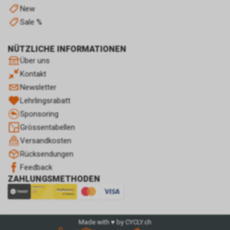
Im Falle einer von Ihnen erteilten
New
Einwilligung für diese
Sale %
Verarbeitung ist
Rechtsgrundlage Art. 6 Abs. 1 lit.
a DSGVO. Rechtsgrundlage kann
NÜTZLICHE INFORMATIONEN
auch Art. 6 Abs. 1 lit. f DSGVO
Über uns
sein. Unser berechtigtes
Kontakt
Interesse liegt in der Analyse,
Newsletter
Optimierung und dem
wirtschaftlichen Betrieb unseres
Lehrlingsrabatt
Internetauftritts.
Sponsoring
Falls Sie auf eine von Google
Grössentabellen
geschaltete Anzeige klicken,
Versandkosten
speichert das von uns
eingesetzte Conversion-
Rücksendungen
Tracking ein Cookie auf Ihrem
Feedback
Endgerät. Diese sog.
ZAHLUNGSMETHODEN
Conversion-Cookies verlieren
mit Ablauf von 30 Tagen ihre
Gültigkeit und dienen im Übrigen
nicht Ihrer persönlichen
Made with ♥ by CYCLY.ch
Identifikation.