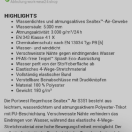
Abholung work-wear24.shop
HIGHLIGHTS
Wasserdichtes und atmungsaktives Sealtex™-Air-Gewebe
Wassersäule: 5.000 mm
Atmungsaktivität: 3.000 g/m²/24 h
EN 343 Klasse 4:1 X
Chemikalienschutz nach EN 13034 Typ PB [6]
Wasser- und winddicht
Verschweisste Nähte gegen eindringendes Wasser
PFAS-freie Texpel™ Splash Eco-Ausrüstung
Wasser perlt von der Stoffoberfläche ab
Elastisches 4-Wege-Stretchmaterial
Vollständig elastischer Bund
Verstellbare Beinabschlüsse mit Druckknöpfen
Material: 100 % Polyester
Gewicht: 180 g/m²
Die Portwest Regenhose Sealtex™ Air S351 besteht aus
leichtem, wasserdichtem und atmungsaktivem Polyester-Trikot
mit PU-Beschichtung. Verschweisste Nähte verhindern das
Eindringen von Wasser, während das elastische 4-Wege-
Stretchmaterial eine hohe Bewegungsfreiheit ermöglicht. Der