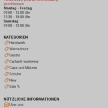
löschen. Die hierfür
geschlossen
Montag - Freitag
erforderlichen Schritte und
09:00 - 12:00 Uhr
Massnahmen hängen jedoch
13:30 - 18:00 Uhr
von Ihrem konkret genutzten
Samstag
Internet-Browser ab. Bei Fragen
09:00 - 13:00 Uhr
benutzen Sie daher bitte die
Hilfefunktion oder
KATEGORIEN
Dokumentation Ihres Internet-
Handwerk
Browsers oder wenden sich an
Warnschutz
dessen Hersteller bzw. Support.
Ferner bietet auch Google unter
Gastro
https://services.google.com/sitestats/de.ht
Carhartt workwear
https://www.google.com/policies/technolog
Caps und Mützen
http://www.google.de/policies/privacy/
Schuhe
weitergehende Informationen
zu diesem Thema und dabei
New
insbesondere zu den
Sale %
Möglichkeiten der Unterbindung
der Datennutzung an.
NÜTZLICHE INFORMATIONEN
Einsatz von Google
Über uns
Remarketing