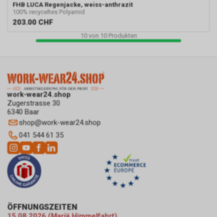
FHB
LUCA Regenjacke, weiss-anthrazit
Besuch unseres
100% recyceltes Polyamid
Internetauftritts. Zudem
203.00
CHF
erhalten wir hierdurch
10
von
10
Produkten
Informationen über die Anzahl
der Nutzer, die auf unsere
Anzeige(n) geklickt haben sowie
über die anschliessend
aufgerufenen Seiten unseres
Internetauftritts. Weder wir
work-wear24.shop
noch Dritte, die ebenfalls
Zugerstrasse 30
6340 Baar
Google-AdWords einsetzten,
werden hierdurch allerdings in
shop
@
work-wear24.shop
die Lage versetzt, Sie auf
041 544 61 35
diesem Wege zu identifizieren.
Durch die entsprechenden
Einstellungen Ihres Internet-
Browsers können Sie zudem die
Installation der Cookies
verhindern oder einschränken.
Gleichzeitig können Sie bereits
ÖFFNUNGSZEITEN
gespeicherte Cookies jederzeit
15.08.2026 (Mariä Himmelfahrt)