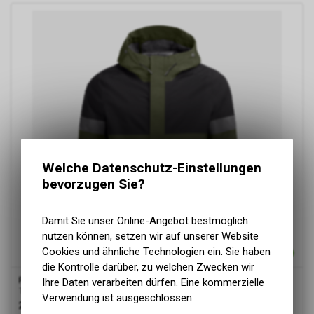
Welche Datenschutz-Einstellungen
bevorzugen Sie?
Damit Sie unser Online-Angebot bestmöglich
nutzen können, setzen wir auf unserer Website
Cookies und ähnliche Technologien ein. Sie haben
die Kontrolle darüber, zu welchen Zwecken wir
FHB
LUCA Regenjacke, oliv-schwarz
Ihre Daten verarbeiten dürfen. Eine kommerzielle
100% recyceltes Polyamid
Verwendung ist ausgeschlossen.
203.00
CHF