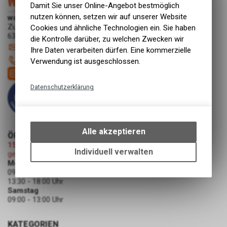
Damit Sie unser Online-Angebot bestmöglich
nutzen können, setzen wir auf unserer Website
work-wear24.shop
Zugerstrasse 30
Cookies und ähnliche Technologien ein. Sie haben
6340 Baar
die Kontrolle darüber, zu welchen Zwecken wir
shop
@
work-wear24.shop
Ihre Daten verarbeiten dürfen. Eine kommerzielle
041 544 61 35
Verwendung ist ausgeschlossen.
Datenschutzerklärung
Technische Funktionen
Wir erfassen und speichern
bestimmte Interaktionen und
Alle akzeptieren
ÖFFNUNGSZEITEN
Einstellungen auf Ihrem Gerät,
15.08.2026 (Mariä Himmelfahrt)
um die grundlegenden
Individuell verwalten
geschlossen
Funktionen unseres Online-
Montag - Freitag
Angebots, wie die Verwendung
09:00 - 12:00 Uhr
des Warenkorbs, zu
13:30 - 18:00 Uhr
Samstag
ermöglichen. Bitte beachten Sie,
09:00 - 13:00 Uhr
dass die gespeicherten Daten
keinerlei Rückschlüsse auf Ihre
Google Analytics
persönlichen Informationen
KATEGORIEN