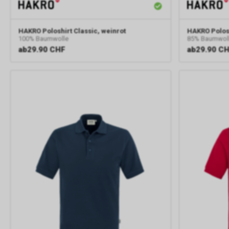
HAKRO
Poloshirt Classic, weinrot
HAKRO
Polos
100% Baumwolle
85% Baumwoll
ab
29.90 CHF
ab
29.90 C