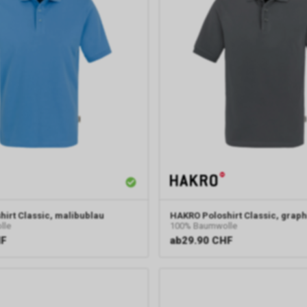
hirt Classic, malibublau
HAKRO
Poloshirt Classic, graph
lle
100% Baumwolle
HF
ab
29.90 CHF