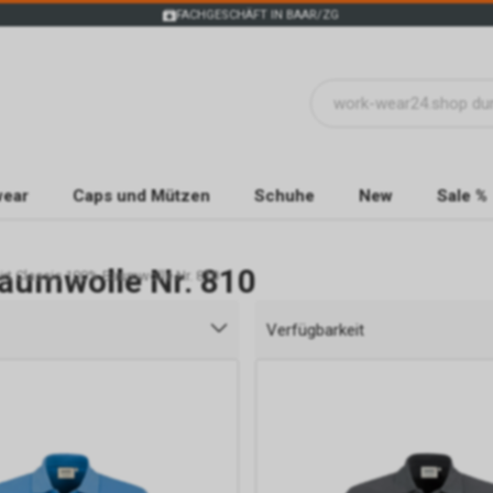
FACHGESCHÄFT IN BAAR/ZG
wear
Caps und Mützen
Schuhe
New
Sale %
Baumwolle Nr. 810
irt Classic 100% Baumwolle Nr. 810
Verfügbarkeit