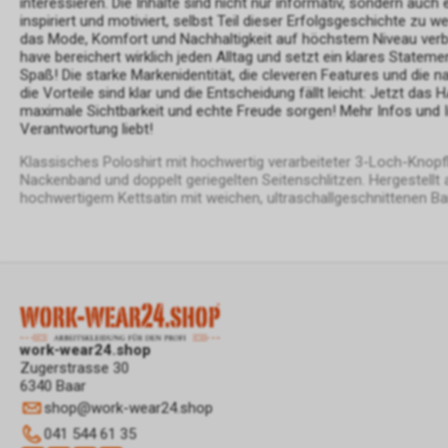
interessieren. Die Inhalte sind nicht nur informativ, sondern auc
inspiriert und motiviert, selbst Teil dieser Erfolgsgeschichte zu 
das Mode, Komfort und Nachhaltigkeit auf höchstem Niveau verbind
have bereichert wirklich jeden Alltag und setzt ein klares State
Spaß! Die starke Markenidentität, die cleveren Features und die 
die Vorteile sind klar und die Entscheidung fällt leicht: Jetzt 
maximale Sichtbarkeit und echte Freude sorgen! Mehr Infos und I
Verantwortung liebt!
Klassisches Poloshirt mit hochwertig verarbeiteter 3-Loch-Knopf
Nackenband und doppelt geriegelten Seitenschlitzen. Hergeste
hochwertigem Kettsatin mit weichen, ultraschallgeschnittenen B
work-wear24.shop
Zugerstrasse 30
6340 Baar
shop
@
work-wear24.shop
041 544 61 35