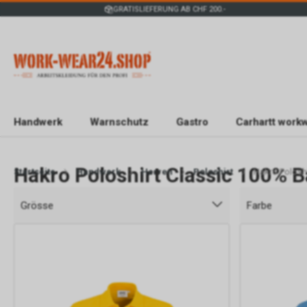
GRATISLIEFERUNG AB CHF 200.-
Handwerk
Warnschutz
Gastro
Carhartt work
Hakro Poloshirt Classic 100% 
Startseite
Handwerk
Herren
Poloshirt
Hakro Polosh
Grösse
Farbe