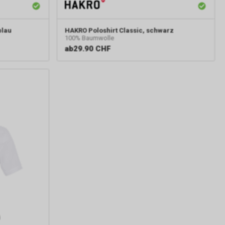
rver von
blau
HAKRO
Poloshirt Classic, schwarz
100% Baumwolle
ab
29.90 CHF
gs über eine
pielsweise
line-
erung der
Nutzer. Für
er
sten.
e-
gle AdWords
 um einen
n 4, Irland,
 unseres
erarbeitung