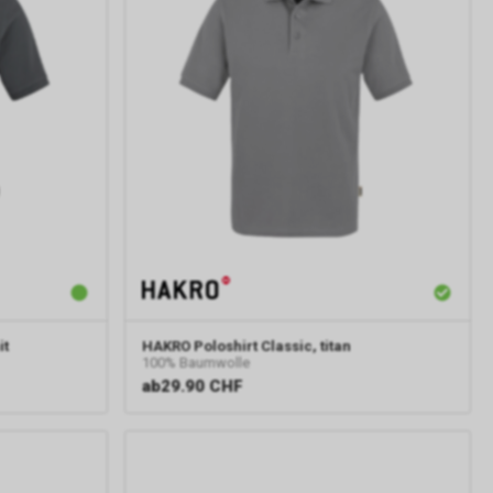
it
HAKRO
Poloshirt Classic, titan
100% Baumwolle
ab
29.90 CHF