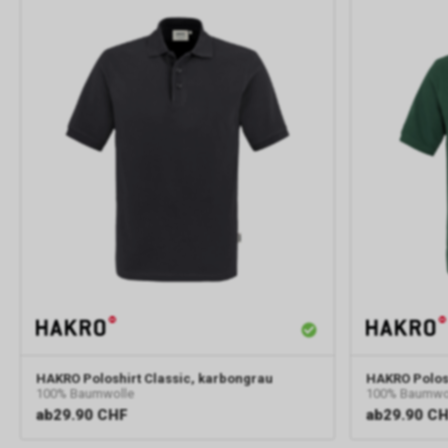
HAKRO
Poloshirt Classic, karbongrau
HAKRO
Polos
100% Baumwolle
100% Baumwo
ab
29.90 CHF
ab
29.90 C