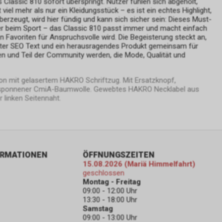
s Classic 810 sofort überspringt. Nutzer fühlen sich abgeholt,
konkret
viel mehr als nur ein Kleidungsstück – es ist ein echtes Highlight,
die
erzeugt, wird hier fündig und kann sich sicher sein: Dieses Must-
nden sich an
 oder beim Sport – das Classic 810 passt immer und macht einfach
n Favoriten für Anspruchsvolle wird. Die Begeisterung steckt an,
n guter SEO Text und ein herausragendes Produkt gemeinsam für
en und Teil der Community werden, die Mode, Qualität und
Ton mit gelasertem HAKRO Schriftzug. Mit Ersatzknopf,
dere zu den
nggesponnener CmiA-Baumwolle. Gewebtes HAKRO Necklabel aus
linken Seitennaht.
che
er Google
folgend nur
ORMATIONEN
ÖFFNUNGSZEITEN
 Werbung auf
15.08.2026 (Mariä Himmelfahrt)
ogle
geschlossen
Montag - Freitag
ist
09:00 - 12:00 Uhr
13:30 - 18:00 Uhr
ch Art. 6
Samstag
lyse,
09:00 - 13:00 Uhr
tts.