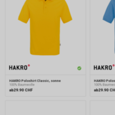
HAKRO
Poloshirt Classic, sonne
HAKRO
Polos
100% Baumwolle
100% Baumwo
ab
29.90 CHF
ab
29.90 C