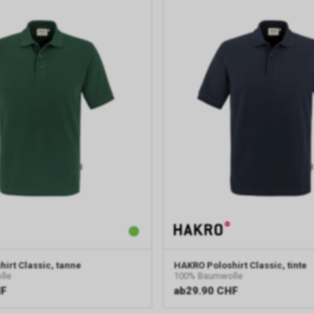
hirt Classic, tanne
HAKRO
Poloshirt Classic, tinte
lle
100% Baumwolle
HF
ab
29.90 CHF