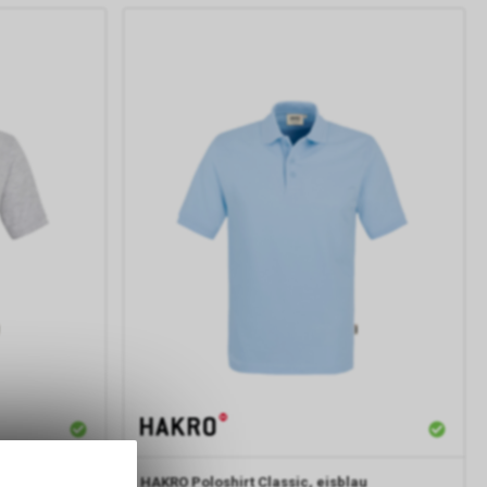
eliert
HAKRO
Poloshirt Classic, eisblau