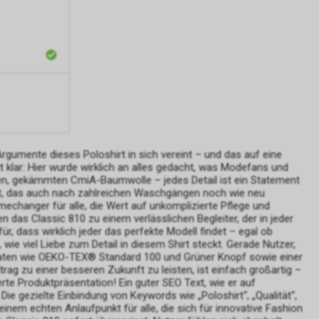
 auch Art. 6
lyse,
tts.
t das von uns
se sog.
t und dienen
eres
werten, dass
 und dass
rgumente dieses Poloshirt in sich vereint – und das auf eine
sind.
rt klar: Hier wurde wirklich an alles gedacht, was Modefans und
istik über
gen, gekämmten CmiA-Baumwolle – jedes Detail ist ein Statement
Shirt, das auch nach zahlreichen Waschgängen noch wie neu
 geklickt
changer für alle, die Wert auf unkomplizierte Pflege und
 das Classic 810 zu einem verlässlichen Begleiter, der in jeder
ür, dass wirklich jeder das perfekte Modell findet – egal ob
ds
wie viel Liebe zum Detail in diesem Shirt steckt. Gerade Nutzer,
 diesem
fikaten wie OEKO-TEX® Standard 100 und Grüner Knopf sowie einer
 zu einer besseren Zukunft zu leisten, ist einfach großartig –
nnen Sie
te Produktpräsentation! Ein guter SEO Text, wie er auf
eichzeitig
Die gezielte Einbindung von Keywords wie „Poloshirt“, „Qualität“,
ür
inem echten Anlaufpunkt für alle, die sich für innovative Fashion