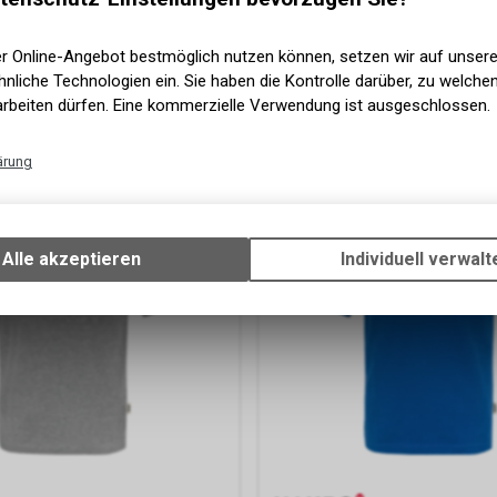
lle
98% Baumwolle,2% Viskose
HF
ab
29.90 CHF
er Online-Angebot bestmöglich nutzen können, setzen wir auf unser
nliche Technologien ein. Sie haben die Kontrolle darüber, zu welch
arbeiten dürfen. Eine kommerzielle Verwendung ist ausgeschlossen.
ärung
Technische Funktionen
Wir erfassen und speichern bestimmte Interaktionen und Einstellun
Ihrem Gerät, um die grundlegenden Funktionen unseres Online-Angeb
Alle akzeptieren
Individuell verwalt
Verwendung des Warenkorbs, zu ermöglichen. Bitte beachten Sie, d
gespeicherten Daten keinerlei Rückschlüsse auf Ihre persönlichen I
zulassen.
Google Analytics
Diese Website benutzt Google Analytics, einen Webanalysedienst d
Inc. ("Google"). Google Analytics verwendet sog. "Cookies", Textdate
Ihrem Computer gespeichert werden und die eine Analyse der Benu
Website durch Sie ermöglichen. Die durch den Cookie erzeugten In