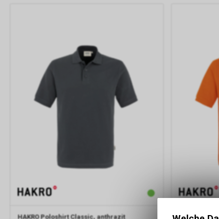
Welche Da
HAKRO
Poloshirt Classic, anthrazit
HAKRO
Polos