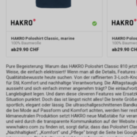
HAKRO
Poloshirt Classic, marine
HAKRO
Polos
100% Baumwolle
100% Baumwo
ab
29.90 CHF
ab
29.90 C
Pure Begeisterung: Warum das HAKRO Poloshirt Classic 810 jetzt i
Weise, die einfach elektrisiert! Wenn man all die Details, Featur
Qualitätsbewusste heute suchen. Von der raffinierten 3-Loch-Kn
für Stil, Komfort und nachhaltige Verantwortung. Die Alltagstaug
aussieht und sich einfach immer angenehm trägt? Die einlaufvorb
Langlebigkeit legen. Und dann diese cleveren Features wie Ersatz
Situation punktet. Doch das ist längst nicht alles! Die breite Gr
sportlich, elegant oder lässig. Die ultraschallgeschnittenen Ban
die bei Mode auf Passform und Komfort achten, werden hier rest
klimaneutralen Produktion setzt HAKRO neue Maßstäbe für verant
und wird durch die transparente Kommunikation auf der Website no
www.hakro.com zu finden ist, sorgt dafür, dass das Poloshirt Class
„Nachhaltigkeit“, „Komfort“ und „Pflege“ bringt die Seite bei Go