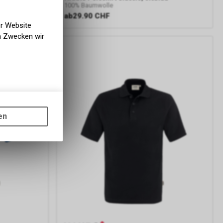
100% Baumwolle
ab
29.90 CHF
er Website
en Zwecken wir
gen auf
ots, wie die
en
ass die
nformationen
er Google
ien, die auf
tzung der
formationen