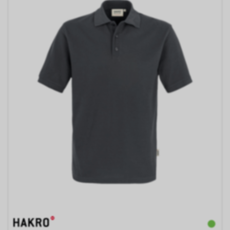
verhindern oder einschränken.
Gleichzeitig können Sie bereits
gespeicherte Cookies jederzeit
löschen. Die hierfür
erforderlichen Schritte und
Massnahmen hängen jedoch
von Ihrem konkret genutzten
Internet-Browser ab. Bei Fragen
benutzen Sie daher bitte die
Hilfefunktion oder
Dokumentation Ihres Internet-
Browsers oder wenden sich an
dessen Hersteller bzw. Support.
Ferner bietet auch Google unter
https://services.google.com/sitestats/de.ht
https://www.google.com/policies/technolog
http://www.google.de/policies/privacy/
weitergehende Informationen
zu diesem Thema und dabei
insbesondere zu den
Möglichkeiten der Unterbindung
der Datennutzung an.