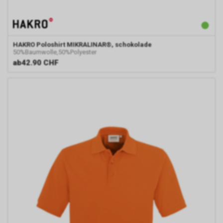
geschaltete Anzeige klicken,
speichert das von uns
eingesetzte Conversion-
Tracking ein Cookie auf Ihrem
HAKRO
Poloshirt MIKRALINAR®, schokolade
Endgerät. Diese sog.
50%Baumwolle,50%Polyester
Conversion-Cookies verlieren
ab
42.90 CHF
mit Ablauf von 30 Tagen ihre
Gültigkeit und dienen im Übrigen
nicht Ihrer persönlichen
Identifikation.
Sofern das Cookie noch gültig
ist und Sie eine bestimmte Seite
unseres Internetauftritts
besuchen, können sowohl wir
als auch Google auswerten,
dass Sie auf eine unserer bei
Google platzierten Anzeigen
geklickt haben und dass Sie
anschliessend auf unseren
Internetauftritt weitergeleitet
worden sind.