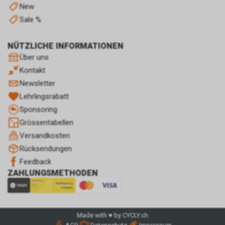
New
Sale %
NÜTZLICHE INFORMATIONEN
Über uns
Kontakt
Newsletter
Lehrlingsrabatt
Sponsoring
Grössentabellen
Versandkosten
Rücksendungen
Feedback
ZAHLUNGSMETHODEN
Made with ♥ by CYCLY.ch