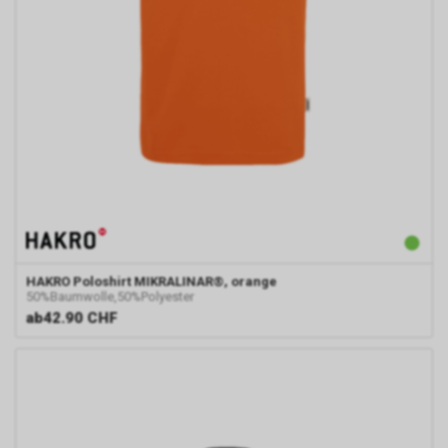
Durch die so eingeholten
Informationen erstellt Google
uns eine Statistik über den
Besuch unseres
Internetauftritts. Zudem
erhalten wir hierdurch
Informationen über die Anzahl
der Nutzer, die auf unsere
Anzeige(n) geklickt haben sowie
über die anschliessend
aufgerufenen Seiten unseres
Internetauftritts. Weder wir
noch Dritte, die ebenfalls
Google-AdWords einsetzten,
HAKRO
Poloshirt MIKRALINAR®, orange
50%Baumwolle,50%Polyester
werden hierdurch allerdings in
ab
42.90 CHF
die Lage versetzt, Sie auf
diesem Wege zu identifizieren.
Durch die entsprechenden
Einstellungen Ihres Internet-
Browsers können Sie zudem die
Installation der Cookies