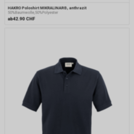
Einsatz von Google
HAKRO
Poloshirt MIKRALINAR®, anthrazit
Remarketing
50%Baumwolle,50%Polyester
In unserem Internetauftritt
ab
42.90 CHF
setzen wir die Remarketing-
oder „Ähnliche Zielgruppen“-
Funktion ein. Es handelt sich
hierbei um einen Dienst der
Google Ireland Limited, Gordon
House, Barrow Street, Dublin 4,
Irland, nachfolgend nur „Google“
genannt.
Wir nutzen diese Funktion, um
interessenbezogene,
personalisierte Werbung auf
Internetseiten Dritter, die
ebenfalls an dem Werbe-
Netzwerk von Google
teilnehmen, zu schalten.
Im Falle einer von Ihnen erteilten
Einwilligung für diese
Verarbeitung ist