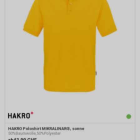
dabei allerdings nicht
weitergegeben. Sofern Sie
anschliessend den
Internetauftritt eines Dritten
besuchen, der seinerseits
ebenfalls das Werbe-Netzwerk
von Google nutzt, werden
womöglich
Werbeeinblendungen
erscheinen, die einen Bezug zu
unserem Internetauftritt bzw. zu
unseren dortigen Angeboten
aufweisen.
Zur dauerhaften Deaktivierung
dieser Funktion bietet Google
für die gängigsten Internet-
Browser über
https://www.google.com/settings/ads/plugi
ein Browser-Plugin an.
Ebenfalls kann die Verwendung
HAKRO
Poloshirt MIKRALINAR®, sonne
von Cookies bestimmter
50%Baumwolle,50%Polyester
Anbieter bspw. über
ab
42.90 CHF