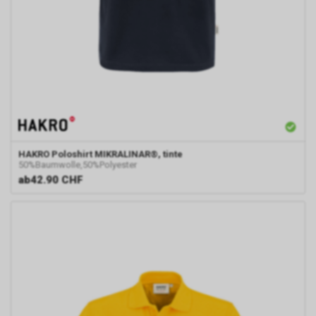
Rechtsgrundlage Art. 6 Abs. 1 lit.
a DSGVO. Rechtsgrundlage kann
auch Art. 6 Abs. 1 lit. f DSGVO
sein. Unser berechtigtes
Interesse liegt in der Analyse,
Optimierung und dem
wirtschaftlichen Betrieb unseres
Internetauftritts.
Damit dieser Werbe-Dienst
ermöglicht werden kann,
speichert Google während Ihres
HAKRO
Poloshirt MIKRALINAR®, tinte
50%Baumwolle,50%Polyester
Besuchs unseres
ab
42.90 CHF
Internetauftritts über Ihren
Internet-Browser ein Cookie mit
einer Zahlenfolge auf Ihrem
Endgerät. Dieses Cookie erfasst
in anonymisierter Form sowohl
Ihren Besuch als auch die
Nutzung unseres
Internetauftritts.
Personenbezogene Daten wird