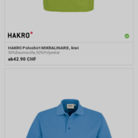
Informationen zu Google
Remarketing unter
https://www.google.com/privacy/ads/
an.
HAKRO
Poloshirt MIKRALINAR®, kiwi
50%Baumwolle,50%Polyester
ab
42.90 CHF