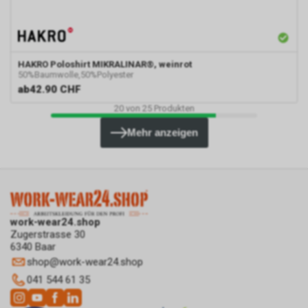
HAKRO
Poloshirt MIKRALINAR®, weinrot
50%Baumwolle,50%Polyester
ab
42.90 CHF
20
von
25
Produkten
Mehr anzeigen
work-wear24.shop
Zugerstrasse 30
6340 Baar
shop
@
work-wear24.shop
041 544 61 35