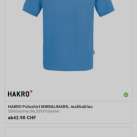
HAKRO
Poloshirt MIKRALINAR®, malibublau
50%Baumwolle,50%Polyester
ab
42.90 CHF