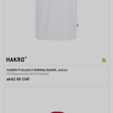
HAKRO
Poloshirt MIKRALINAR®, weiss
50%Baumwolle,50%Polyester
ab
42.90 CHF