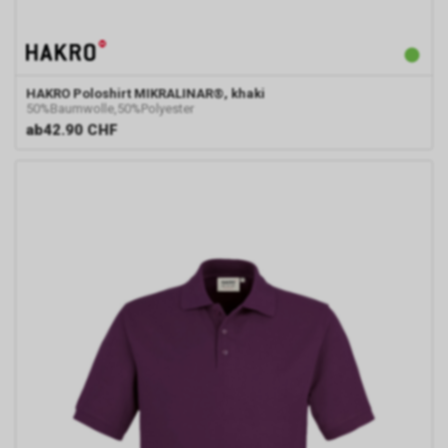
HAKRO
Poloshirt MIKRALINAR®, khaki
50%Baumwolle,50%Polyester
ab
42.90 CHF