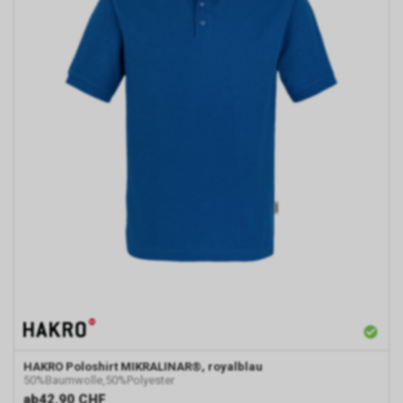
HAKRO
Poloshirt MIKRALINAR®, royalblau
50%Baumwolle,50%Polyester
ab
42.90 CHF