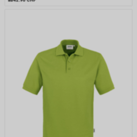
http://www.youronlinechoices.com/uk/your-
ad-choices
oder
http://www.networkadvertising.org/choices/
per Opt-out deaktiviert werden.
Durch das sog. Cross-Device-
Marketing kann Google Ihr
Nutzungsverhalten unter
Umständen auch über mehrere
Endgeräte hinweg verfolgen,
sodass Ihnen womöglich selbst
dann interessenbezogene,
personalisierte Werbung
angezeigt wird, wenn Sie das
Endgerät wechseln. Dies setzt
allerdings voraus, dass Sie der
Verknüpfung Ihrer
Browserverläufe mit Ihrem
bestehenden Google-Konto
zugestimmt haben.
Google bietet weitergehende