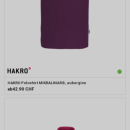
HAKRO
Poloshirt MIKRALINAR®, aubergine
ab
42.90 CHF