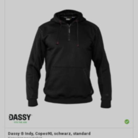
Dassy
® Indy, Copes90, schwarz, standard