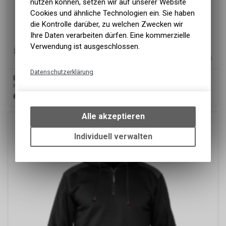
nutzen können, setzen wir auf unserer Website
Cookies und ähnliche Technologien ein. Sie haben
die Kontrolle darüber, zu welchen Zwecken wir
Ihre Daten verarbeiten dürfen. Eine kommerzielle
Verwendung ist ausgeschlossen.
Datenschutzerklärung
Dassy
® Indy, Kapuzensweatshirt, Anthrazitgrau/schwarz
Kapuzensweatshirt
Technische Funktionen
67.00
CHF
Wir erfassen und speichern
bestimmte Interaktionen und
Alle akzeptieren
Einstellungen auf Ihrem Gerät,
um die grundlegenden
Individuell verwalten
Funktionen unseres Online-
Angebots, wie die Verwendung
des Warenkorbs, zu
ermöglichen. Bitte beachten Sie,
dass die gespeicherten Daten
keinerlei Rückschlüsse auf Ihre
Google Analytics
persönlichen Informationen
zulassen.
Diese Website benutzt Google