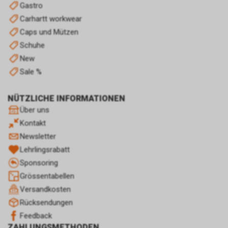
Gastro
wirtschaftlichen Betrieb unseres
Carhartt workwear
Internetauftritts.
Falls Sie auf eine von Google
Caps und Mützen
geschaltete Anzeige klicken,
Schuhe
speichert das von uns
New
eingesetzte Conversion-
Sale %
Tracking ein Cookie auf Ihrem
Endgerät. Diese sog.
Conversion-Cookies verlieren
NÜTZLICHE INFORMATIONEN
mit Ablauf von 30 Tagen ihre
Über uns
Gültigkeit und dienen im Übrigen
Kontakt
nicht Ihrer persönlichen
Newsletter
Identifikation.
Sofern das Cookie noch gültig
Lehrlingsrabatt
ist und Sie eine bestimmte Seite
Sponsoring
unseres Internetauftritts
Grössentabellen
besuchen, können sowohl wir
Versandkosten
als auch Google auswerten,
dass Sie auf eine unserer bei
Rücksendungen
Google platzierten Anzeigen
Feedback
geklickt haben und dass Sie
ZAHLUNGSMETHODEN