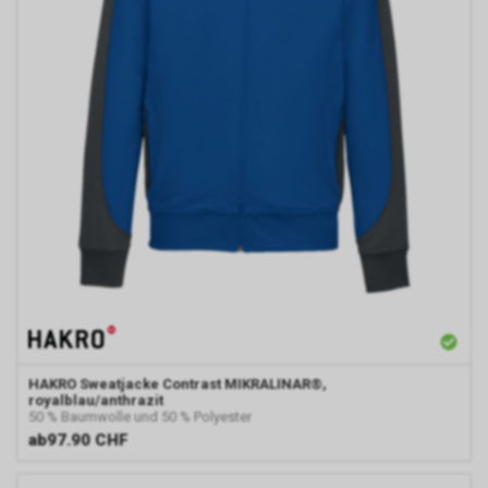
Einwilligung für diese
Verarbeitung ist
Rechtsgrundlage Art. 6 Abs. 1 lit.
a DSGVO. Rechtsgrundlage kann
auch Art. 6 Abs. 1 lit. f DSGVO
sein. Unser berechtigtes
Interesse liegt in der Analyse,
Optimierung und dem
wirtschaftlichen Betrieb unseres
Internetauftritts.
Falls Sie auf eine von Google
geschaltete Anzeige klicken,
speichert das von uns
eingesetzte Conversion-
Tracking ein Cookie auf Ihrem
Endgerät. Diese sog.
Conversion-Cookies verlieren
HAKRO
Sweatjacke Contrast MIKRALINAR®,
mit Ablauf von 30 Tagen ihre
royalblau/anthrazit
50 % Baumwolle und 50 % Polyester
Gültigkeit und dienen im Übrigen
ab
97.90 CHF
nicht Ihrer persönlichen
Identifikation.