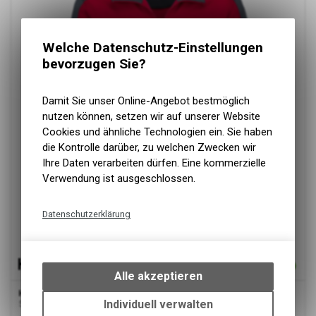
Welche Datenschutz-Einstellungen
bevorzugen Sie?
Damit Sie unser Online-Angebot bestmöglich
nutzen können, setzen wir auf unserer Website
Cookies und ähnliche Technologien ein. Sie haben
die Kontrolle darüber, zu welchen Zwecken wir
Ihre Daten verarbeiten dürfen. Eine kommerzielle
Verwendung ist ausgeschlossen.
Datenschutzerklärung
Technische Funktionen
Wir erfassen und speichern
bestimmte Interaktionen und
Alle akzeptieren
Einstellungen auf Ihrem Gerät,
HAKRO
Sweatjacke Contrast MIKRALINAR®, rot/anthrazit
um die grundlegenden
Individuell verwalten
50 % Baumwolle und 50 % Polyester
Funktionen unseres Online-