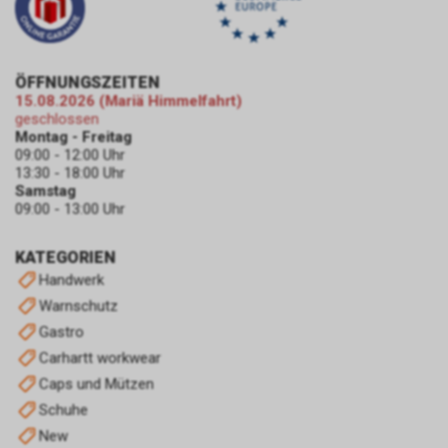
Browsers oder wenden sich an
dessen Hersteller bzw. Support.
Ferner bietet auch Google unter
https://services.google.com/sitestats/de.ht
ÖFFNUNGSZEITEN
https://www.google.com/policies/technolog
15.08.2026 (Mariä Himmelfahrt)
http://www.google.de/policies/privacy/
geschlossen
weitergehende Informationen
Montag - Freitag
09:00 - 12:00 Uhr
zu diesem Thema und dabei
13:30 - 18:00 Uhr
insbesondere zu den
Samstag
Möglichkeiten der Unterbindung
09:00 - 13:00 Uhr
der Datennutzung an.
Einsatz von Google
KATEGORIEN
Remarketing
Handwerk
In unserem Internetauftritt
setzen wir die Remarketing-
Warnschutz
oder „Ähnliche Zielgruppen“-
Gastro
Funktion ein. Es handelt sich
Carhartt workwear
hierbei um einen Dienst der
Caps und Mützen
Google Ireland Limited, Gordon
House, Barrow Street, Dublin 4,
Schuhe
Irland, nachfolgend nur „Google“
New