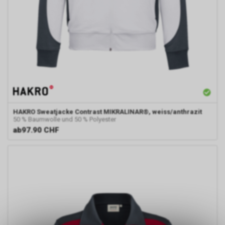
HAKRO
Sweatjacke Contrast MIKRALINAR®, weiss/anthrazit
50 % Baumwolle und 50 % Polyester
ab
97.90 CHF