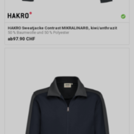
HAKRO
Sweatjacke Contrast MIKRALINAR®, kiwi/anthrazit
50 % Baumwolle und 50 % Polyester
ab
97.90 CHF