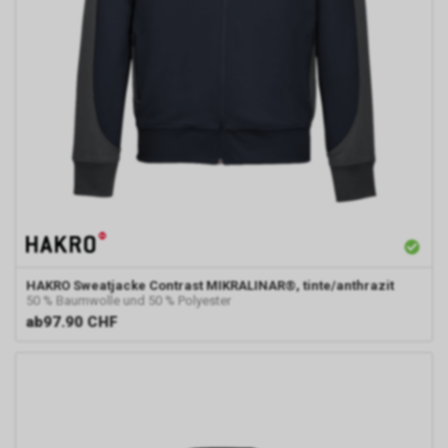
HAKRO
Sweatjacke Contrast MIKRALINAR®, tinte/anthrazit
50 % Baumwolle und 50 % Polyester
ab
97.90 CHF