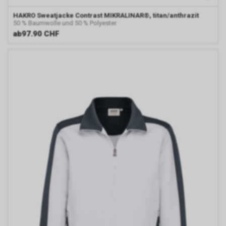
HAKRO
Sweatjacke Contrast MIKRALINAR®, titan/anthrazit
50 % Baumwolle und 50 % Polyester
ab
97.90 CHF