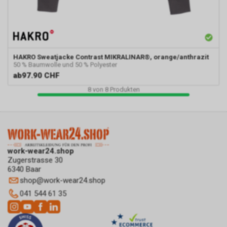
Internetauftritts. Weder wir
noch Dritte, die ebenfalls
Google-AdWords einsetzten,
werden hierdurch allerdings in
die Lage versetzt, Sie auf
HAKRO
Sweatjacke Contrast MIKRALINAR®, orange/anthrazit
diesem Wege zu identifizieren.
50 % Baumwolle und 50 % Polyester
Durch die entsprechenden
ab
97.90 CHF
Einstellungen Ihres Internet-
8
von
8
Produkten
Browsers können Sie zudem die
Installation der Cookies
verhindern oder einschränken.
Gleichzeitig können Sie bereits
gespeicherte Cookies jederzeit
löschen. Die hierfür
work-wear24.shop
erforderlichen Schritte und
Zugerstrasse 30
Massnahmen hängen jedoch
6340 Baar
von Ihrem konkret genutzten
shop
@
work-wear24.shop
Internet-Browser ab. Bei Fragen
041 544 61 35
benutzen Sie daher bitte die
Hilfefunktion oder
Dokumentation Ihres Internet-