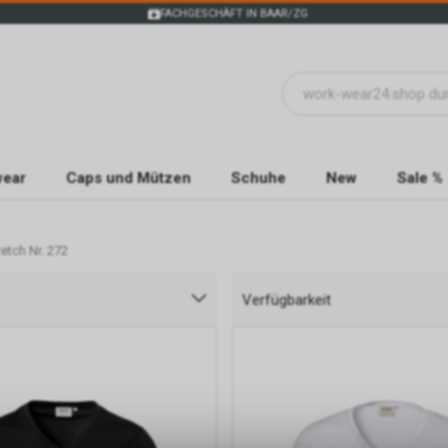
FACHGESCHÄFT IN BAAR/ZG
wear
Caps und Mützen
Schuhe
New
Sale %
retch Nr. 272
Verfügbarkeit