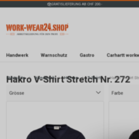
GRATISLIEFERUNG AB CHF 200.-
Handwerk
Warnschutz
Gastro
Carhartt work
Hakro V-Shirt Stretch Nr. 272
Startseite
Handwerk
Herren
T-Shirt
Hakro V-Shirt St
Grösse
Farbe