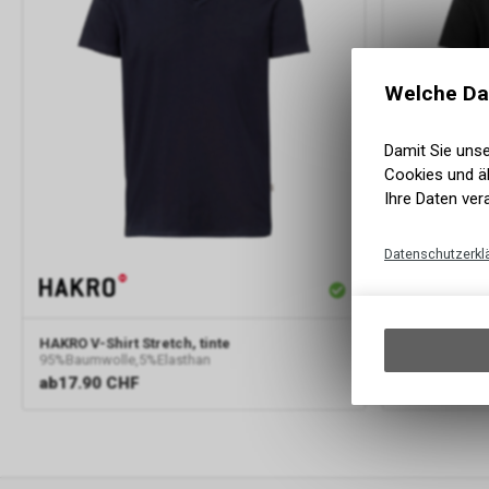
Welche Da
Damit Sie uns
Cookies und äh
Ihre Daten ver
Datenschutzerkl
HAKRO
V-Shirt Stretch, tinte
HAKRO
V-Shi
95%Baumwolle,5%Elasthan
95%Baumwolle
ab
17.90 CHF
ab
17.90 C