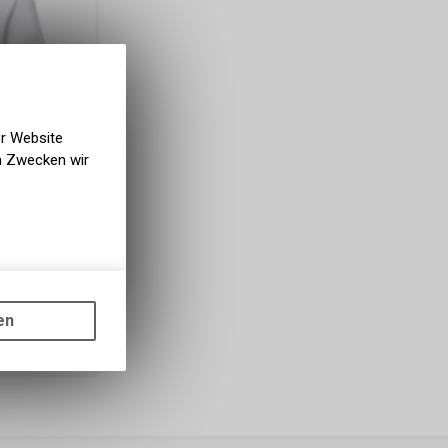
er Website
en Zwecken wir
gen auf
ots, wie die
en
ass die
nformationen