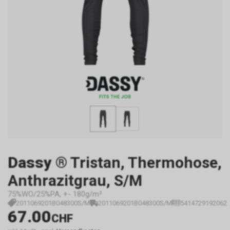
Dassy
® Tristan, Thermohose,
Anthrazitgrau, S/M
75%WO/25%PA, +- 180g/m²
2011069201B048300S/M
2011069201B048300S/M
5414729192062
67.00
CHF