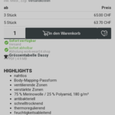
inkl. MwSt., zzgl.
Versandkosten
ab
Preis
3 Stück
65.00 CHF
5 Stück
63.70 CHF
In den Warenkorb
Sofort verfügbar
Versand
Sofort abholbar
Abholung work-wear24.shop
Grössentabelle Dassy
PDF | 4.9 MB
HIGHLIGHTS
nahtlos
Body-Mapping-Passform
ventilierende Zonen
verstärkte Zonen
75 % Merinowolle / 25 % Polyamid, 180 g/m²
antibakteriell
schnelltrocknend
thermoregulierend
feuchtigkeitsableitend