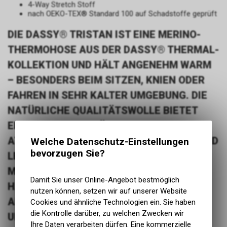
4-Way Stretch Stoff
nach OEKO-TEX® Standard 100 auf Schadstoffe geprüft
DIE DASSY® TRISTAN IST EINE MERINO-
THERMOHOSE AUS DER DASSY® THERMAL-
KOLLEKTION UND HÄLT ANGENEHM WARM
– BESONDERS BEIM SITZEN, KNIEN ODER
FAHREN IN SEHR KALTER UMGEBUNG. DIE
NATÜRLICHE QUALITÄTSWOLLE BIETET
EINE SEHR GUTE WÄRMEISOLIERUNG, IST
ATMUNGSAKTIV, SCHNELLTROCKNEND UND
Welche Datenschutz-Einstellungen
bevorzugen Sie?
LEITET FEUCHTIGKEIT NACH AUSSEN AB.
MERINOWOLLE IST AUSSERDEM WEICH,
Damit Sie unser Online-Angebot bestmöglich
HAUTFREUNDLICH UND VON NATUR AUS
nutzen können, setzen wir auf unserer Website
ANTIBAKTERIELL, WODURCH
Cookies und ähnliche Technologien ein. Sie haben
die Kontrolle darüber, zu welchen Zwecken wir
UNANGENEHME GERÜCHE REDUZIERT
Ihre Daten verarbeiten dürfen. Eine kommerzielle