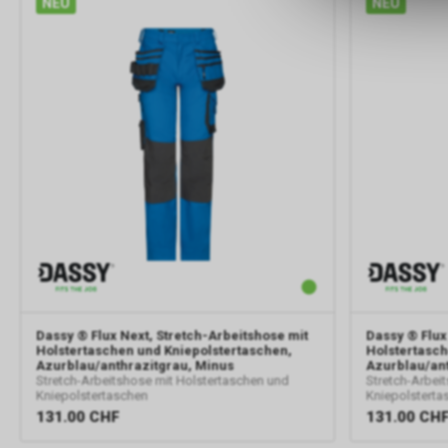
NEU
NEU
Dassy
® Flux Next, Stretch-Arbeitshose mit
Dassy
® Flux
Holstertaschen und Kniepolstertaschen,
Holstertasch
Azurblau/anthrazitgrau, Minus
Azurblau/ant
Stretch-Arbeitshose mit Holstertaschen und
Stretch-Arbei
Kniepolstertaschen
Kniepolsterta
131.00
CHF
131.00
CH