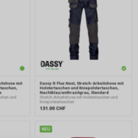
eitshose mit
Dassy
® Flux Next, Stretch-Arbeitshose mit
rtaschen,
Holstertaschen und Kniepolstertaschen,
s
Nachtblau/anthrazitgrau, Standard
schen und
Stretch-Arbeitshose mit Holstertaschen und
Kniepolstertaschen
131.00
CHF
NEU