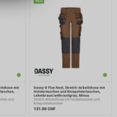
NEU
er Google
ien, die auf
tzung der
formationen
rver von
gs über eine
pielsweise
line-
erung der
Nutzer. Für
eitshose mit
Dassy
® Flux Next, Stretch-Arbeitshose mit
er
rtaschen,
Holstertaschen und Kniepolstertaschen,
sten.
Lehmbraun/anthrazitgrau, Minus
schen und
Stretch-Arbeitshose mit Holstertaschen und
e-
Kniepolstertaschen
131.00
CHF