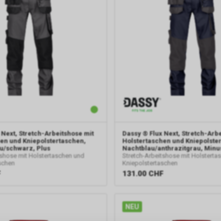
 Next, Stretch-Arbeitshose mit
Dassy
® Flux Next, Stretch-Arb
en und Kniepolstertaschen,
Holstertaschen und Kniepolste
u/schwarz, Plus
Nachtblau/anthrazitgrau, Minu
tshose mit Holstertaschen und
Stretch-Arbeitshose mit Holsterta
schen
Kniepolstertaschen
F
131.00
CHF
NEU