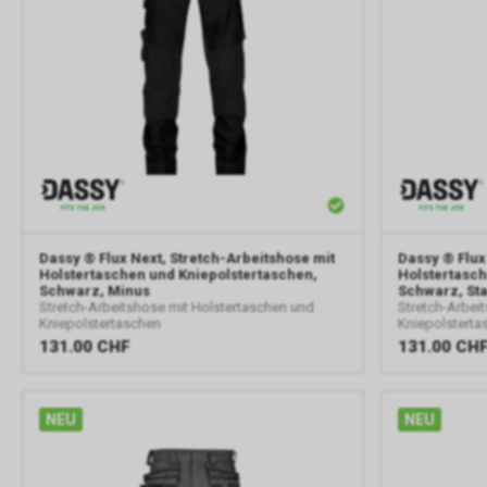
Dassy
® Flux Next, Stretch-Arbeitshose mit
Dassy
® Flux
Holstertaschen und Kniepolstertaschen,
Holstertasch
Schwarz, Minus
Schwarz, St
Stretch-Arbeitshose mit Holstertaschen und
Stretch-Arbei
Kniepolstertaschen
Kniepolsterta
131.00
CHF
131.00
CH
NEU
NEU