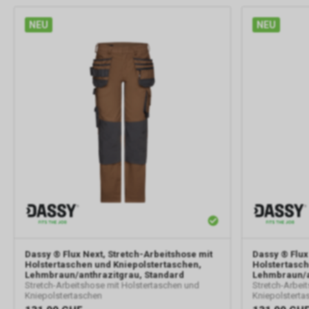
NEU
NEU
Dassy
® Flux Next, Stretch-Arbeitshose mit
Dassy
® Flux
Holstertaschen und Kniepolstertaschen,
Holstertasch
Lehmbraun/anthrazitgrau, Standard
Lehmbraun/a
Stretch-Arbeitshose mit Holstertaschen und
Stretch-Arbei
Kniepolstertaschen
Kniepolsterta