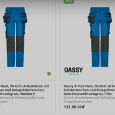
NEU
Google Analytics
Diese Website benutzt Google Analytics, einen Webanalysedienst d
Inc. ("Google"). Google Analytics verwendet sog. "Cookies", Textdate
Ihrem Computer gespeichert werden und die eine Analyse der Benu
Website durch Sie ermöglichen. Die durch den Cookie erzeugten In
über Ihre Benutzung dieser Website werden in der Regel an einen Se
Google in den USA übertragen und dort gespeichert.
Google Tag Manager
Der Google Tag Manager ermöglicht es uns, sogenannte Website-Ta
zentrale Benutzeroberfläche zu verwalten. Dadurch können wir beis
Google Analytics und andere Google-Marketing-Dienste in unsere On
Präsenz integrieren. Der Tag Manager selbst, der für die Implementi
Tags zuständig ist, verarbeitet keine personenbezogenen Daten der 
 Next, Stretch-Arbeitshose mit
Dassy
® Flux Next, Stretch-Arb
Informationen zur Verarbeitung personenbezogener Daten der Nutz
en und Kniepolstertaschen,
Holstertaschen und Kniepolste
verweisen wir auf die entsprechenden Hinweise zu den Google-Dien
hrazitgrau, Standard
Azurblau/anthrazitgrau, Plus
tshose mit Holstertaschen und
Stretch-Arbeitshose mit Holsterta
Nutzungsrichtlinien: https://www.google.com/intl/de/tagmanager/us
schen
Kniepolstertaschen
policy.html.
F
131.00
CHF
Google AdWords