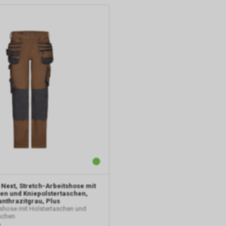
In unserem Internetauftritt setzen wir die Werbe-Komponente Goo
und dabei das sog. Conversion-Tracking ein. Es handelt sich hierbei
Dienst der Google Ireland Limited, Gordon House, Barrow Street, Dubli
nachfolgend nur „Google“ genannt.
Wir nutzen das Conversion-Tracking zur zielgerichteten Bewerbung
Angebots. Im Falle einer von Ihnen erteilten Einwilligung für diese V
ist Rechtsgrundlage Art. 6 Abs. 1 lit. a DSGVO. Rechtsgrundlage kann
Abs. 1 lit. f DSGVO sein. Unser berechtigtes Interesse liegt in der Ana
Optimierung und dem wirtschaftlichen Betrieb unseres Internetauftri
Falls Sie auf eine von Google geschaltete Anzeige klicken, speicher
eingesetzte Conversion-Tracking ein Cookie auf Ihrem Endgerät. Die
Conversion-Cookies verlieren mit Ablauf von 30 Tagen ihre Gültigkei
im Übrigen nicht Ihrer persönlichen Identifikation.
Sofern das Cookie noch gültig ist und Sie eine bestimmte Seite uns
Internetauftritts besuchen, können sowohl wir als auch Google aus
Sie auf eine unserer bei Google platzierten Anzeigen geklickt haben
Sie anschliessend auf unseren Internetauftritt weitergeleitet worden 
 Next, Stretch-Arbeitshose mit
Durch die so eingeholten Informationen erstellt Google uns eine Stat
en und Kniepolstertaschen,
nthrazitgrau, Plus
den Besuch unseres Internetauftritts. Zudem erhalten wir hierdurch
tshose mit Holstertaschen und
Informationen über die Anzahl der Nutzer, die auf unsere Anzeige(n)
schen
haben sowie über die anschliessend aufgerufenen Seiten unseres