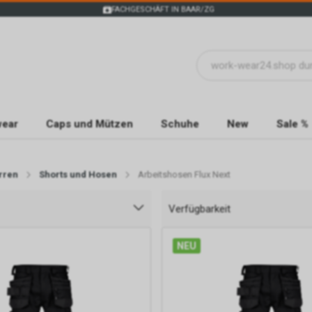
FACHGESCHÄFT IN BAAR/ZG
wear
Caps und Mützen
Schuhe
New
Sale %
rren
Shorts und Hosen
Arbeitshosen Flux Next
Verfügbarkeit
NEU