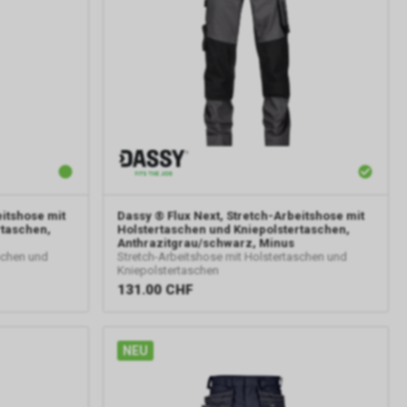
eitshose mit
Dassy
® Flux Next, Stretch-Arbeitshose mit
rtaschen,
Holstertaschen und Kniepolstertaschen,
Anthrazitgrau/schwarz, Minus
schen und
Stretch-Arbeitshose mit Holstertaschen und
Kniepolstertaschen
131.00
CHF
NEU