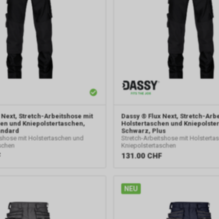
 Next, Stretch-Arbeitshose mit
Dassy
® Flux Next, Stretch-Arb
en und Kniepolstertaschen,
Holstertaschen und Kniepolste
andard
Schwarz, Plus
tshose mit Holstertaschen und
Stretch-Arbeitshose mit Holsterta
schen
Kniepolstertaschen
F
131.00
CHF
NEU