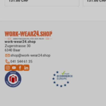
131.00
CHF
131.00
CH
work-wear24.shop
Zugerstrasse 30
6340 Baar
shop
@
work-wear24.shop
041 544 61 35