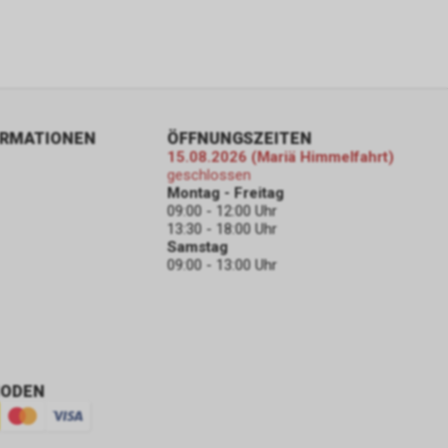
ds
 diesem
nnen Sie
eichzeitig
ür
ORMATIONEN
ÖFFNUNGSZEITEN
konkret
15.08.2026 (Mariä Himmelfahrt)
die
geschlossen
nden sich an
Montag - Freitag
09:00 - 12:00 Uhr
13:30 - 18:00 Uhr
Samstag
09:00 - 13:00 Uhr
dere zu den
che
HODEN
er Google
folgend nur