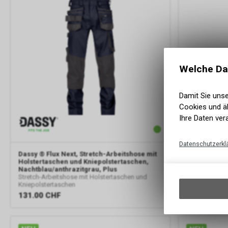
Welche Da
Damit Sie uns
Cookies und äh
Ihre Daten ver
Datenschutzerkl
Dassy
® Flux Next, Stretch-Arbeitshose mit
Dassy
® Flux
Holstertaschen und Kniepolstertaschen,
Holstertasch
Nachtblau/anthrazitgrau, Plus
Rot/schwarz
Stretch-Arbeitshose mit Holstertaschen und
Stretch-Arbei
Kniepolstertaschen
Kniepolsterta
131.00
CHF
131.00
CH