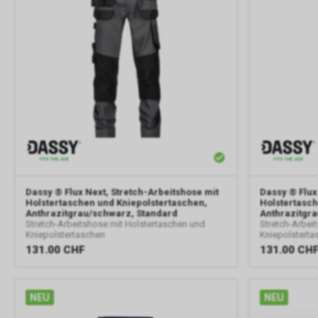
Dassy
® Flux Next, Stretch-Arbeitshose mit
Dassy
® Flux
Holstertaschen und Kniepolstertaschen,
Holstertasch
Anthrazitgrau/schwarz, Standard
Anthrazitgra
Stretch-Arbeitshose mit Holstertaschen und
Stretch-Arbei
Kniepolstertaschen
Kniepolsterta
131.00
CHF
131.00
CH
NEU
NEU