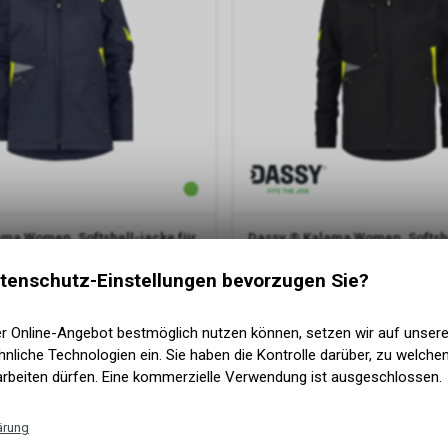
ma Women, Softshell-jacke für
Dassy
® Kalama Women, Softshe
tblau/neongelb
Damen, Schwarz/neongelb
ke für Damen
Softshell-Jacke für Damen
tenschutz-Einstellungen bevorzugen Sie?
F
134.00
CHF
er Online-Angebot bestmöglich nutzen können, setzen wir auf unser
nliche Technologien ein. Sie haben die Kontrolle darüber, zu welch
arbeiten dürfen. Eine kommerzielle Verwendung ist ausgeschlossen.
ärung