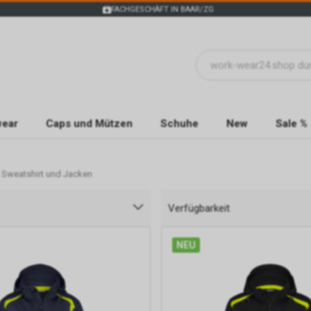
FACHGESCHÄFT IN BAAR/ZG
wear
Caps und Mützen
Schuhe
New
Sale %
Sweatshirt und Jacken
Verfügbarkeit
NEU