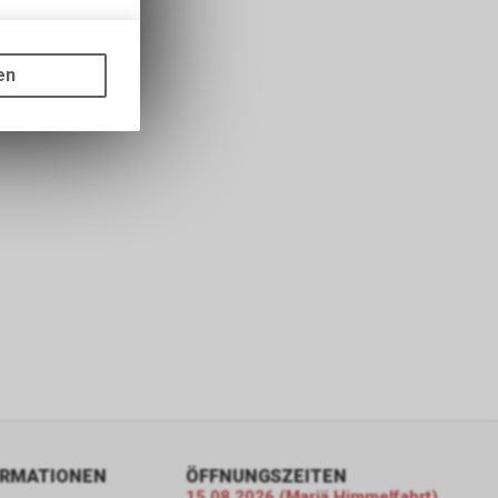
gen auf
ots, wie die
en
ass die
nformationen
er Google
ien, die auf
tzung der
formationen
rver von
gs über eine
pielsweise
line-
ORMATIONEN
ÖFFNUNGSZEITEN
15.08.2026 (Mariä Himmelfahrt)
erung der