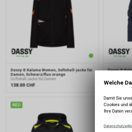
Dassy
® Kalama Women, Softshell-jacke für
Dassy
® Kala
Damen, Schwarz/fluo orange
Damen, Nach
Softshell-Jacke für Damen
Softshell-Jac
Welche Da
138.00
CHF
134.00
CH
Damit Sie uns
Cookies und äh
NEU
Ihre Daten ver
Datenschutzerkl