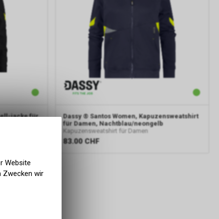
ll-jacke für
Dassy
® Santos Women, Kapuzensweatshirt
für Damen, Nachtblau/neongelb
Kapuzensweatshirt für Damen
83.00
CHF
er Website
en Zwecken wir