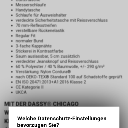
Messerschlaufe
Handytasche
Schlaufe für Ausweishalter
verdeckte Sicherheitstasche mit Reissverschluss
70 mm-Reflexstreifen
verstellbare Rückenelastik
Regular Fit
normaler Bund
3-fache Kappnähte
Stickerei in Kontrastfarbe
Saum auslassbar, 5 cm zusätzlich
verdeckter Jeansknopf und Reissverschluss
60 % Polyester / 40 % Baumwolle, +/- 290 g/m²
Verstärkung: Nylon Cordura®
nach OEKO-TEX® Standard 100 auf Schadstoffe geprüft
EN ISO 20471:2013+A1:2016 Klasse 2
CE Kategorie II
UKCA
MIT DER DASSY® CHICAGO
WARNSCHUTZBUNDHOSE MIT
Welche Datenschutz-Einstellungen
KNIEPOLSTERTASCHEN SIND SIE BEI DER
bevorzugen Sie?