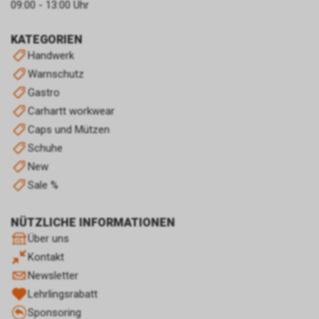
09:00 - 13:00 Uhr
sein. Unser berechtigtes
Interesse liegt in der Analyse,
KATEGORIEN
Optimierung und dem
wirtschaftlichen Betrieb unseres
Handwerk
Internetauftritts.
Warnschutz
Falls Sie auf eine von Google
Gastro
geschaltete Anzeige klicken,
Carhartt workwear
speichert das von uns
eingesetzte Conversion-
Caps und Mützen
Tracking ein Cookie auf Ihrem
Schuhe
Endgerät. Diese sog.
New
Conversion-Cookies verlieren
Sale %
mit Ablauf von 30 Tagen ihre
Gültigkeit und dienen im Übrigen
nicht Ihrer persönlichen
NÜTZLICHE INFORMATIONEN
Identifikation.
Über uns
Sofern das Cookie noch gültig
Kontakt
ist und Sie eine bestimmte Seite
Newsletter
unseres Internetauftritts
besuchen, können sowohl wir
Lehrlingsrabatt
als auch Google auswerten,
Sponsoring