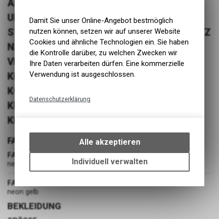
ARBEIT GUT SICHTBAR. DIE WARNFARBE
UND DIE RETROREFLEKTIERENDEN
Damit Sie unser Online-Angebot bestmöglich
STREIFEN BIETEN ZERTIFIZIERTEN SCHUTZ
nutzen können, setzen wir auf unserer Website
Cookies und ähnliche Technologien ein. Sie haben
NACH EN ISO 20471 KLASSE 2. DIE
die Kontrolle darüber, zu welchen Zwecken wir
VERSTELLBAREN CORDURA®-
Ihre Daten verarbeiten dürfen. Eine kommerzielle
Verwendung ist ausgeschlossen.
KNIEPOLSTERTASCHEN SORGEN IN
KOMBINATION MIT PASSENDEN
Datenschutzerklärung
KNIESCHÜTZERN FÜR ZUSÄTZLICHEN
Technische Funktionen
KNIESCHUTZ IM ARBEITSALLTAG.
Wir erfassen und speichern
bestimmte Interaktionen und
FARBE
Alle akzeptieren
Einstellungen auf Ihrem Gerät,
FARBE
um die grundlegenden
Individuell verwalten
neongelb/dunkelblau
Funktionen unseres Online-
Angebots, wie die Verwendung
FARBGRUPPE
des Warenkorbs, zu
neon gelb
ermöglichen. Bitte beachten Sie,
BEKLEIDUNG
dass die gespeicherten Daten