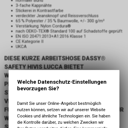
normaler Bund
3-fache Kappnähte
Stickerei in Kontrastfarbe
verdeckter Jeansknopf und Reissverschluss
65 % Polyester / 35 % Baumwolle, +/- 300 g/m²
Verstärkung: Nylon Cordura®
nach OEKO-TEX® Standard 100 auf Schadstoffe geprüft
EN ISO 20471:2013+A1:2016 Klasse 1
CE Kategorie II
UKCA
DIESE KURZE ARBEITSHOSE DASSY®
SAFETY HIVIS LUCCA BIETET
WARNSCHUTZKLASSE 1, VIELE
Welche Datenschutz-Einstellungen
PRAKTISCHE TASCHEN UND EXTREM
bevorzugen Sie?
STRAPAZIERFÄHIGE NYLON-CORDURA®-
VERSTÄRKUNGEN. SIE IST EINE
Damit Sie unser Online-Angebot bestmöglich
FUNKTIONELLE WARNSCHUTZ-SHORTS FÜR
nutzen können, setzen wir auf unserer Website
Cookies und ähnliche Technologien ein. Sie haben
WARME ARBEITSTAGE, AN DENEN
die Kontrolle darüber, zu welchen Zwecken wir
SICHTBARKEIT, BEWEGUNGSFREIHEIT UND