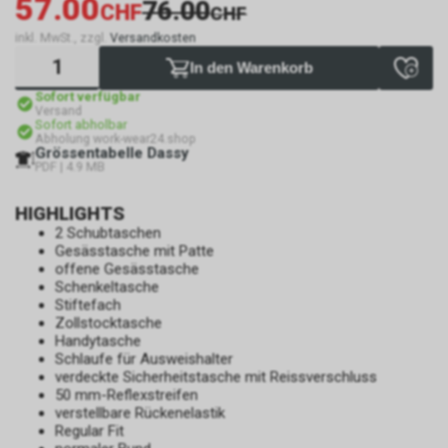
57.00
76.00
CHF
CHF
inkl. MwSt., zzgl.
Versandkosten
In den Warenkorb
Sofort verfügbar
Versand
Sofort abholbar
Abholung work-wear24.shop
Grössentabelle Dassy
PDF | 4.9 MB
HIGHLIGHTS
2 Schubtaschen
Gesässtasche mit Patte
offene Gesässtasche
Schenkeltasche
Stiftefach
Zollstocktasche
Handytasche
Schlaufe für Ausweishalter
verdeckte Sicherheitstasche mit Reissverschluss
50 mm-Reflexstreifen
verstellbare Rückenelastik
Regular Fit