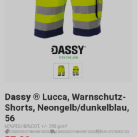
Dassy
® Lucca, Warnschutz-
Shorts, Neongelb/dunkelblau,
56
60%PES/40%COT, +/- 290 g/m²
2500592074B69810052
2500592074B69810052
5414729085135