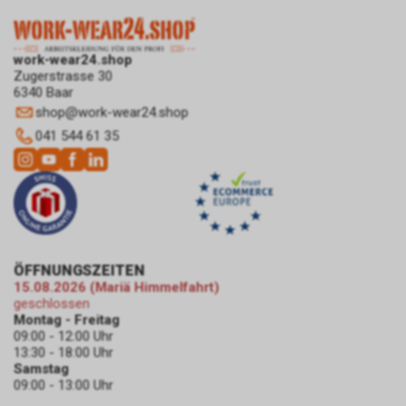
Informationen über die Anzahl
der Nutzer, die auf unsere
Anzeige(n) geklickt haben sowie
work-wear24.shop
über die anschliessend
Zugerstrasse 30
6340 Baar
aufgerufenen Seiten unseres
shop
@
work-wear24.shop
Internetauftritts. Weder wir
noch Dritte, die ebenfalls
041 544 61 35
Google-AdWords einsetzten,
werden hierdurch allerdings in
die Lage versetzt, Sie auf
diesem Wege zu identifizieren.
Durch die entsprechenden
Einstellungen Ihres Internet-
Browsers können Sie zudem die
ÖFFNUNGSZEITEN
Installation der Cookies
15.08.2026 (Mariä Himmelfahrt)
verhindern oder einschränken.
geschlossen
Montag - Freitag
Gleichzeitig können Sie bereits
09:00 - 12:00 Uhr
gespeicherte Cookies jederzeit
13:30 - 18:00 Uhr
löschen. Die hierfür
Samstag
erforderlichen Schritte und
09:00 - 13:00 Uhr
Massnahmen hängen jedoch