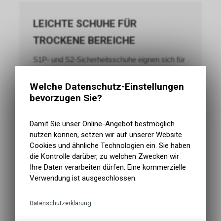
LEICHTE SCHUHE FÜR
TROCKENE BEREICHE
S1P- und S2-Sicherheitsschuhe eignen sich für
viele Innenbereiche und trockene
Arbeitsumgebungen. Je nach Klasse bieten sie
Welche Datenschutz-Einstellungen
Durchtrittschutz, wasserabweisende
bevorzugen Sie?
Obermaterialien und unterschiedliche
Zehenschutzkappen.
Damit Sie unser Online-Angebot bestmöglich
nutzen können, setzen wir auf unserer Website
Cookies und ähnliche Technologien ein. Sie haben
die Kontrolle darüber, zu welchen Zwecken wir
Ihre Daten verarbeiten dürfen. Eine kommerzielle
S3 UND S7 FÜR
Verwendung ist ausgeschlossen.
ANSPRUCHSVOLLE EINSÄTZE
Datenschutzerklärung
S3- und S7-Modelle verbinden Zehenschutz und
Durchtrittschutz mit Ausstattungen für feuchte
Technische Funktionen