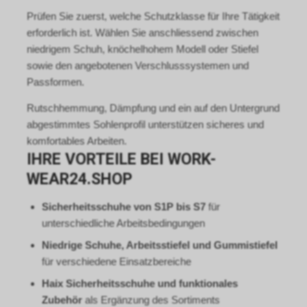
https://www.google.com/intl/de/tagmanage
genannt.
Prüfen Sie zuerst, welche Schutzklasse für Ihre Tätigkeit
policy.html.
Wir nutzen das Conversion-
erforderlich ist. Wählen Sie anschliessend zwischen
Tracking zur zielgerichteten
niedrigem Schuh, knöchelhohem Modell oder Stiefel
Bewerbung unseres Angebots.
sowie den angebotenen Verschlusssystemen und
Im Falle einer von Ihnen erteilten
Einwilligung für diese
Passformen.
Verarbeitung ist
Rutschhemmung, Dämpfung und ein auf den Untergrund
Rechtsgrundlage Art. 6 Abs. 1 lit.
a DSGVO. Rechtsgrundlage kann
abgestimmtes Sohlenprofil unterstützen sicheres und
auch Art. 6 Abs. 1 lit. f DSGVO
komfortables Arbeiten.
sein. Unser berechtigtes
IHRE VORTEILE BEI WORK-
Interesse liegt in der Analyse,
WEAR24.SHOP
Optimierung und dem
wirtschaftlichen Betrieb unseres
Sicherheitsschuhe von S1P bis S7
für
Internetauftritts.
unterschiedliche Arbeitsbedingungen
Falls Sie auf eine von Google
geschaltete Anzeige klicken,
Niedrige Schuhe, Arbeitsstiefel und Gummistiefel
speichert das von uns
für verschiedene Einsatzbereiche
eingesetzte Conversion-
Tracking ein Cookie auf Ihrem
Haix Sicherheitsschuhe und funktionales
Endgerät. Diese sog.
Zubehör
als Ergänzung des Sortiments