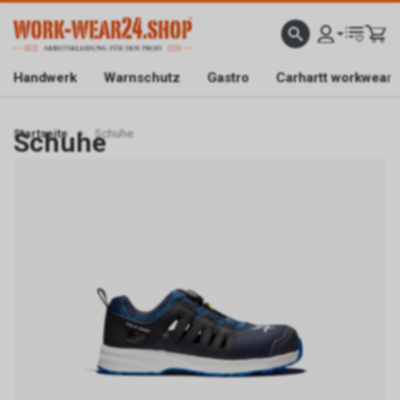
ATISLIEFERUNG AB CHF 200.-
FACHGESCHÄFT IN BAAR/ZG
SICHER EINKAUFEN DAN
Handwerk
Warnschutz
Gastro
Carhartt workwear
Startseite
Schuhe
Schuhe