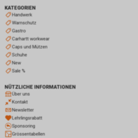
von Ihrem konkret genutzten
KATEGORIEN
Internet-Browser ab. Bei Fragen
Handwerk
benutzen Sie daher bitte die
Warnschutz
Hilfefunktion oder
Dokumentation Ihres Internet-
Gastro
Browsers oder wenden sich an
Carhartt workwear
dessen Hersteller bzw. Support.
Caps und Mützen
Ferner bietet auch Google unter
Schuhe
https://services.google.com/sitestats/de.ht
https://www.google.com/policies/technolog
New
http://www.google.de/policies/privacy/
Sale %
weitergehende Informationen
zu diesem Thema und dabei
NÜTZLICHE INFORMATIONEN
insbesondere zu den
Über uns
Möglichkeiten der Unterbindung
der Datennutzung an.
Kontakt
Einsatz von Google
Newsletter
Remarketing
Lehrlingsrabatt
In unserem Internetauftritt
Sponsoring
setzen wir die Remarketing-
oder „Ähnliche Zielgruppen“-
Grössentabellen