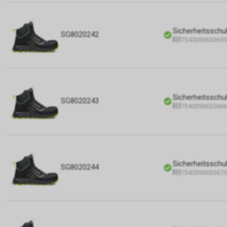
Sicherheitsschu
SG8020242
7340093633659
Sicherheitsschu
SG8020243
7340093633666
Sicherheitsschu
SG8020244
7340093633673