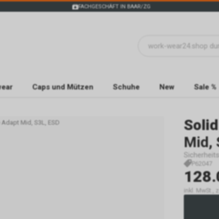
FACHGESCHÄFT IN BAAR/ZG
wear
Caps und Mützen
Schuhe
New
Sale %
Solid
e Adapt Mid, S3L, ESD
Mid, 
Sicherheit
P62047
128.
inkl. MwSt., 