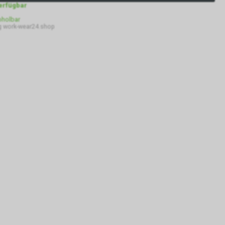
verfügbar
bholbar
 work-wear24.shop