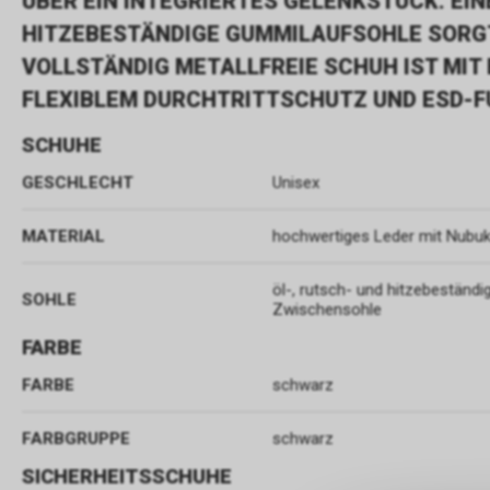
ÜBER EIN INTEGRIERTES GELENKSTÜCK. EIN
HITZEBESTÄNDIGE GUMMILAUFSOHLE SORGT
VOLLSTÄNDIG METALLFREIE SCHUH IST MIT
FLEXIBLEM DURCHTRITTSCHUTZ UND ESD-F
SCHUHE
GESCHLECHT
Unisex
MATERIAL
hochwertiges Leder mit Nub
öl-, rutsch- und hitzebeständ
SOHLE
Zwischensohle
FARBE
FARBE
schwarz
FARBGRUPPE
schwarz
SICHERHEITSSCHUHE