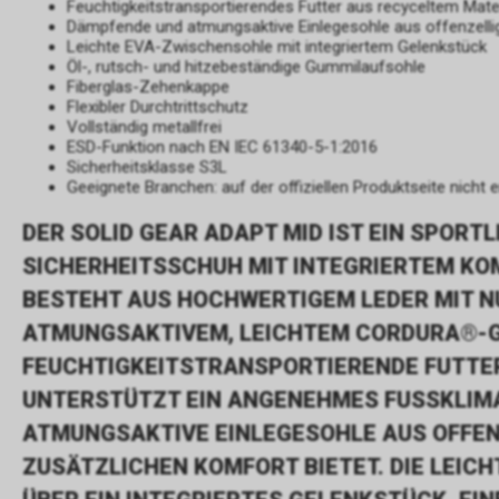
Feuchtigkeitstransportierendes Futter aus recyceltem Mater
Dämpfende und atmungsaktive Einlegesohle aus offenzel
Leichte EVA-Zwischensohle mit integriertem Gelenkstück
Öl-, rutsch- und hitzebeständige Gummilaufsohle
Fiberglas-Zehenkappe
Flexibler Durchtrittschutz
Vollständig metallfrei
ESD-Funktion nach EN IEC 61340-5-1:2016
Sicherheitsklasse S3L
Geeignete Branchen: auf der offiziellen Produktseite nicht e
DER SOLID GEAR ADAPT MID IST EIN SPORT
SICHERHEITSSCHUH MIT INTEGRIERTEM KO
BESTEHT AUS HOCHWERTIGEM LEDER MIT N
ATMUNGSAKTIVEM, LEICHTEM CORDURA®-G
FEUCHTIGKEITSTRANSPORTIERENDE FUTTE
UNTERSTÜTZT EIN ANGENEHMES FUSSKLIMA
ATMUNGSAKTIVE EINLEGESOHLE AUS OFFE
ZUSÄTZLICHEN KOMFORT BIETET. DIE LEIC