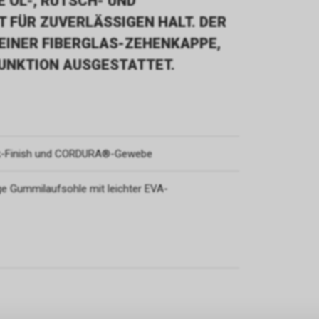
E ÖL-, RUTSCH- UND
 FÜR ZUVERLÄSSIGEN HALT. DER
 EINER FIBERGLAS-ZEHENKAPPE,
UNKTION AUSGESTATTET.
uk-Finish und CORDURA®-Gewebe
ige Gummilaufsohle mit leichter EVA-