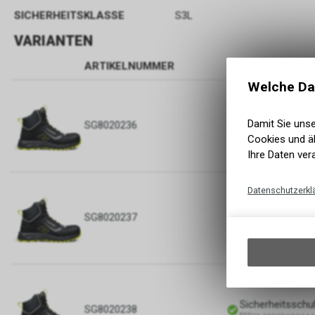
SICHERHEITSKLASSE
S3L
VARIANTEN
ARTIKELNUMMER
BEZEICHNUNG
Welche Da
Sicherheitsschu
Damit Sie uns
SG8020236
7340093633598
Cookies und äh
Ihre Daten ver
Datenschutzerkl
Sicherheitsschu
SG8020237
7340093633604
Sicherheitsschu
SG8020238