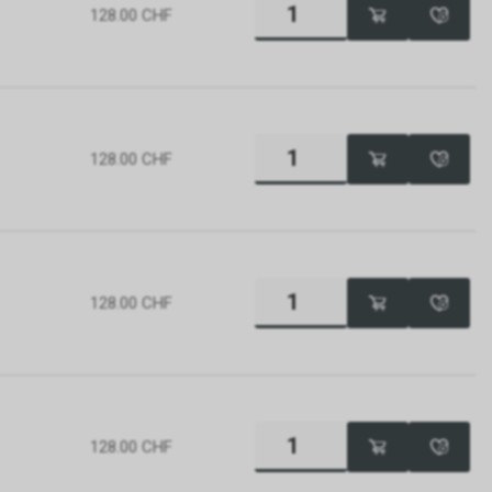
ds
128.00
CHF
 diesem
nnen Sie
eichzeitig
ür
konkret
128.00
CHF
die
nden sich an
128.00
CHF
dere zu den
che
er Google
folgend nur
128.00
CHF
 Werbung auf