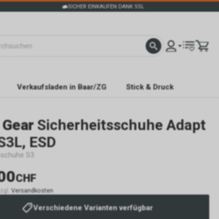
SICHER EINKAUFEN DANK SSL
Verkaufsladen in Baar/ZG
Stick & Druck
 Gear
Sicherheitsschuhe Adapt
S3L, ESD
sschuhe S3
00
CHF
zzgl.
Versandkosten
Verschiedene Varianten verfügbar