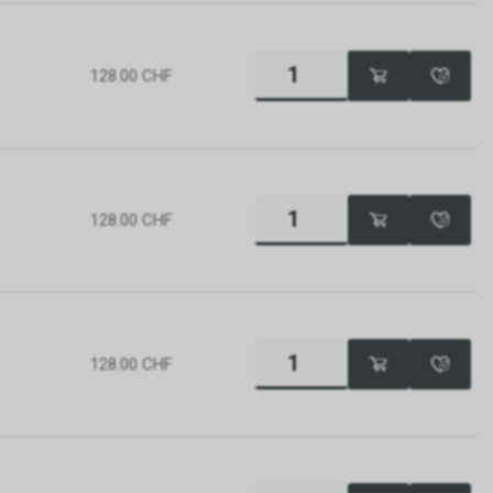
gle AdWords
 um einen
n 4, Irland,
128.00
CHF
 unseres
erarbeitung
 auch Art. 6
lyse,
tts.
128.00
CHF
t das von uns
se sog.
t und dienen
eres
werten, dass
 und dass
128.00
CHF
sind.
istik über
 geklickt