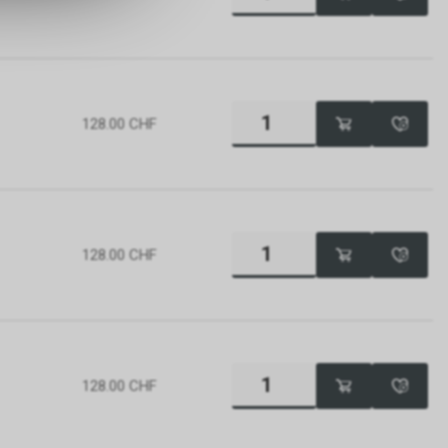
er Google
ien, die auf
tzung der
formationen
128.00
CHF
rver von
gs über eine
pielsweise
128.00
CHF
line-
erung der
Nutzer. Für
er
sten.
e-
128.00
CHF