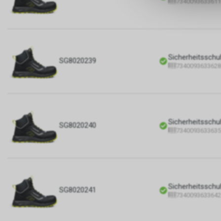
7340093633611
Sicherheitsschu
SG8020239
7340093633628
Sicherheitsschu
SG8020240
7340093633635
Sicherheitsschu
SG8020241
7340093633642