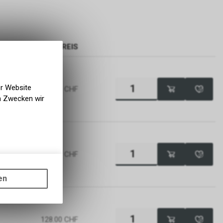
PREIS
er Website
128.00
CHF
en Zwecken wir
128.00
CHF
gen auf
ots, wie die
en
ass die
nformationen
128.00
CHF