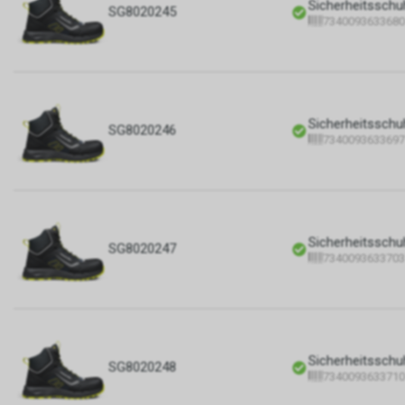
Sicherheitsschu
SG8020245
7340093633680
Sicherheitsschu
SG8020246
7340093633697
Sicherheitsschu
SG8020247
7340093633703
Sicherheitsschu
SG8020248
7340093633710