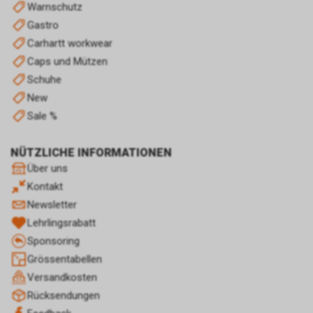
Optimierung und dem
Warnschutz
wirtschaftlichen Betrieb unseres
Gastro
Internetauftritts.
Carhartt workwear
Falls Sie auf eine von Google
Caps und Mützen
geschaltete Anzeige klicken,
speichert das von uns
Schuhe
eingesetzte Conversion-
New
Tracking ein Cookie auf Ihrem
Sale %
Endgerät. Diese sog.
Conversion-Cookies verlieren
NÜTZLICHE INFORMATIONEN
mit Ablauf von 30 Tagen ihre
Gültigkeit und dienen im Übrigen
Über uns
nicht Ihrer persönlichen
Kontakt
Identifikation.
Newsletter
Sofern das Cookie noch gültig
Lehrlingsrabatt
ist und Sie eine bestimmte Seite
unseres Internetauftritts
Sponsoring
besuchen, können sowohl wir
Grössentabellen
als auch Google auswerten,
Versandkosten
dass Sie auf eine unserer bei
Rücksendungen
Google platzierten Anzeigen