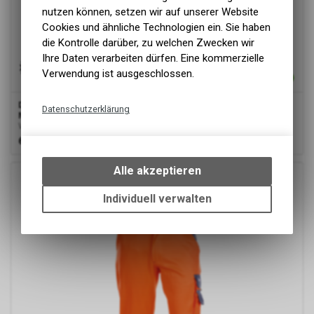
nutzen können, setzen wir auf unserer Website
Cookies und ähnliche Technologien ein. Sie haben
die Kontrolle darüber, zu welchen Zwecken wir
Ihre Daten verarbeiten dürfen. Eine kommerzielle
Verwendung ist ausgeschlossen.
Dassy
® Lancaster, Warnschutzhose, Neongelb/dunkelblau,
Datenschutzerklärung
Minus
Warnschutzhose
Technische Funktionen
65.00
CHF
Wir erfassen und speichern
bestimmte Interaktionen und
Alle akzeptieren
Einstellungen auf Ihrem Gerät,
um die grundlegenden
Individuell verwalten
Funktionen unseres Online-
Angebots, wie die Verwendung
des Warenkorbs, zu
ermöglichen. Bitte beachten Sie,
dass die gespeicherten Daten
keinerlei Rückschlüsse auf Ihre
Google Analytics
persönlichen Informationen
zulassen.
Diese Website benutzt Google