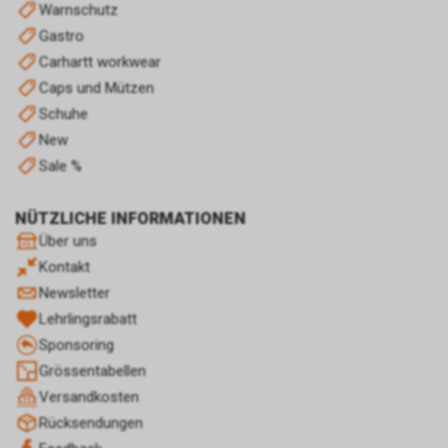
Optimierung und dem
Warnschutz
wirtschaftlichen Betrieb unseres
Gastro
Internetauftritts.
Carhartt workwear
Falls Sie auf eine von Google
Caps und Mützen
geschaltete Anzeige klicken,
speichert das von uns
Schuhe
eingesetzte Conversion-
New
Tracking ein Cookie auf Ihrem
Sale %
Endgerät. Diese sog.
Conversion-Cookies verlieren
NÜTZLICHE INFORMATIONEN
mit Ablauf von 30 Tagen ihre
Gültigkeit und dienen im Übrigen
Über uns
nicht Ihrer persönlichen
Kontakt
Identifikation.
Newsletter
Sofern das Cookie noch gültig
Lehrlingsrabatt
ist und Sie eine bestimmte Seite
unseres Internetauftritts
Sponsoring
besuchen, können sowohl wir
Grössentabellen
als auch Google auswerten,
Versandkosten
dass Sie auf eine unserer bei
Rücksendungen
Google platzierten Anzeigen