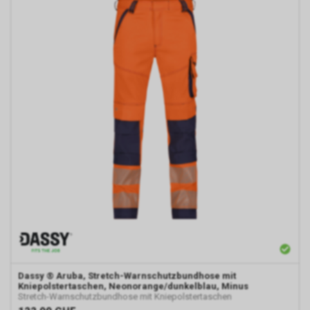
Dassy
® Aruba, Stretch-Warnschutzbundhose mit
Kniepolstertaschen, Neonorange/dunkelblau, Minus
Stretch-Warnschutzbundhose mit Kniepolstertaschen