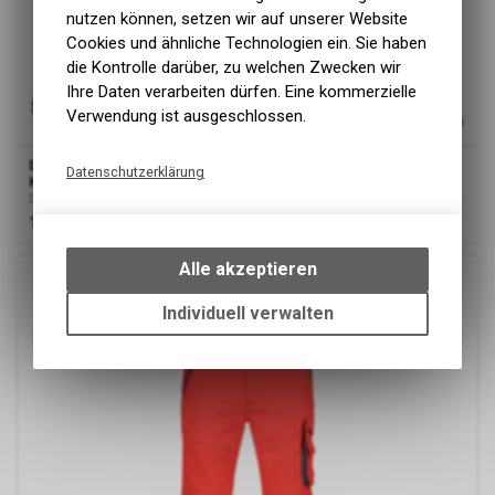
nutzen können, setzen wir auf unserer Website
Cookies und ähnliche Technologien ein. Sie haben
die Kontrolle darüber, zu welchen Zwecken wir
Ihre Daten verarbeiten dürfen. Eine kommerzielle
Verwendung ist ausgeschlossen.
Dassy
® Aruba, Stretch-Warnschutzbundhose mit
Datenschutzerklärung
Kniepolstertaschen, Neongelb/dunkelblau, Minus
Stretch-Warnschutzbundhose mit Kniepolstertaschen
Technische Funktionen
122.00
CHF
Wir erfassen und speichern
bestimmte Interaktionen und
Alle akzeptieren
Einstellungen auf Ihrem Gerät,
um die grundlegenden
Individuell verwalten
Funktionen unseres Online-
Angebots, wie die Verwendung
des Warenkorbs, zu
ermöglichen. Bitte beachten Sie,
dass die gespeicherten Daten
keinerlei Rückschlüsse auf Ihre
Google Analytics
persönlichen Informationen
zulassen.
Diese Website benutzt Google